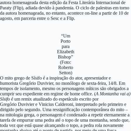
autora homenageada desta edição da Festa Literária Internacional de
Paraty (Flip), adiada devido à pandemia. O ciclo de palestras em torno
da autora homenageada, no entanto, acontece on-line a partir de 10 de
agosto, em parceria entre o Sesc e a Flip.
“Um
Porto
para
Elizabeth
Bishop”
(Foto:
Roberto
Setton)
O mito grego de Sísifo é a inspiração do ator, apresentador e
humorista Gregório Duvivier, no monólogo de sexta-feira, 14/8. Em
tempos de isolamento, mesmo os personagens míticos são obrigados a
cumprir seu expediente em regime de home office. (
A Montanha vai a)
Sísifo
é um remix atualizado do espetáculo escrito por
Gregório Duvivier e Vinicius Calderoni, interpretado pelo primeiro e
dirigido pelo segundo. Uma ressignificação contemporânea do mito –
na mitologia grega, o personagem é condenado a repetir eternamente a
tarefa de empurrar uma pedra até o topo de uma montanha, sendo que,
toda vez que está quase alcançando o topo, a pedra rola novamente
montanha abaixo até o ponto de partida, por meio de uma força