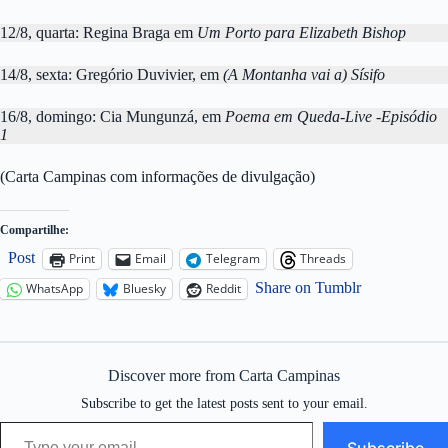
12/8, quarta: Regina Braga em
Um Porto para Elizabeth Bishop
14/8, sexta: Gregório Duvivier, em
(A Montanha vai a) Sísifo
16/8, domingo: Cia Mungunzá, em
Poema em Queda-Live -Episódio
1
(Carta Campinas com informações de divulgação)
Compartilhe:
Post
Print
Email
Telegram
Threads
Share on Tumblr
WhatsApp
Bluesky
Reddit
Discover more from Carta Campinas
Subscribe to get the latest posts sent to your email.
Type your email…
Subscribe