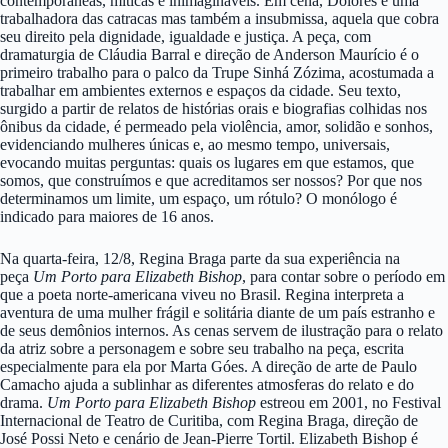
contemporâneas, míticas e inimagináveis. Em cena, Dolores é uma
trabalhadora das catracas mas também a insubmissa, aquela que cobra
seu direito pela dignidade, igualdade e justiça. A peça, com
dramaturgia de Cláudia Barral e direção de Anderson Maurício é o
primeiro trabalho para o palco da Trupe Sinhá Zózima, acostumada a
trabalhar em ambientes externos e espaços da cidade. Seu texto,
surgido a partir de relatos de histórias orais e biografias colhidas nos
ônibus da cidade, é permeado pela violência, amor, solidão e sonhos,
evidenciando mulheres únicas e, ao mesmo tempo, universais,
evocando muitas perguntas: quais os lugares em que estamos, que
somos, que construímos e que acreditamos ser nossos? Por que nos
determinamos um limite, um espaço, um rótulo? O monólogo é
indicado para maiores de 16 anos.
Na quarta-feira, 12/8, Regina Braga parte da sua experiência na
peça
Um Porto para Elizabeth Bishop
, para contar sobre o período em
que a poeta norte-americana viveu no Brasil. Regina interpreta a
aventura de uma mulher frágil e solitária diante de um país estranho e
de seus demônios internos. As cenas servem de ilustração para o relato
da atriz sobre a personagem e sobre seu trabalho na peça, escrita
especialmente para ela por Marta Góes. A direção de arte de Paulo
Camacho ajuda a sublinhar as diferentes atmosferas do relato e do
drama.
Um Porto para Elizabeth Bishop
estreou em 2001, no Festival
Internacional de Teatro de Curitiba, com Regina Braga, direção de
José Possi Neto e cenário de Jean-Pierre Tortil. Elizabeth Bishop é