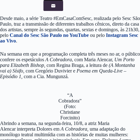
Desde maio, a série Teatro #EmCasaComSesc, realizada pelo Sesc São
Paulo, traz a transmissão de diferentes trabalhos cênicos, direto da casa
dos artistas, sempre às segundas, quartas, sextas e domingos, às 21h30,
pelo
Canal do Sesc São Paulo no YouTube
ou pelo
Instagram Sesc
ao Vivo
.
Na semana em que a programação completa três meses no ar, o público
confere os espetáculos
A Cobradora
, com Maria Alencar,
Um Porto
para Elizabeth Bishop,
com
Regina Braga, a leitura de
(A Montanha
vai a) Sísifo,
com
Gregório Duvivier e
Poema em Queda-Live –
Episódio 1,
com a Cia. Mungunzá
.
“A
Cobradora”
(Foto:
Christiane
Forcinito)
Abrindo a semana, na segunda-feira, 10/8, a atriz Maria
Alencar interpreta Dolores em
A Cobradora,
uma adaptação do
monólogo teatral multimídia com as histórias de muitas mulheres: