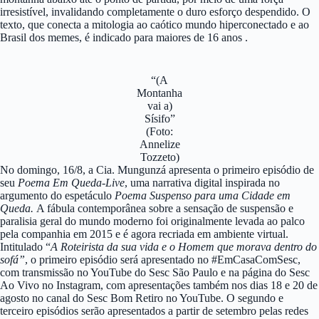
irresistível, invalidando completamente o duro esforço despendido. O
texto, que conecta a mitologia ao caótico mundo hiperconectado e ao
Brasil dos memes, é indicado para maiores de 16 anos .
“(A
Montanha
vai a)
Sísifo”
(Foto:
Annelize
Tozzeto)
No domingo, 16/8, a Cia. Mungunzá apresenta o primeiro episódio de
seu
Poema Em Queda-Live
, uma narrativa digital inspirada no
argumento do espetáculo
Poema Suspenso para uma Cidade em
Queda.
A fábula contemporânea sobre a sensação de suspensão e
paralisia geral do mundo moderno foi originalmente levada ao palco
pela companhia em 2015 e é agora recriada em ambiente virtual.
Intitulado “
A Roteirista da sua vida e o Homem que morava dentro do
sofá”
, o primeiro episódio será apresentado no #EmCasaComSesc,
com transmissão no YouTube do Sesc São Paulo e na página do Sesc
Ao Vivo no Instagram, com apresentações também nos dias 18 e 20 de
agosto no canal do Sesc Bom Retiro no YouTube. O segundo e
terceiro episódios serão apresentados a partir de setembro pelas redes