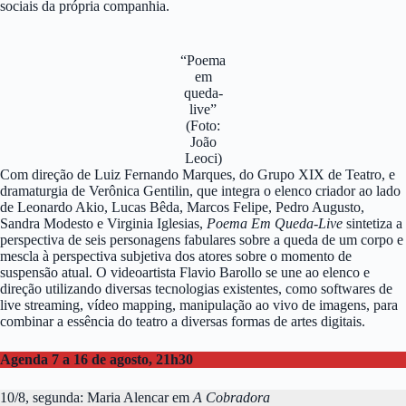
sociais da própria companhia.
“Poema
em
queda-
live”
(Foto:
João
Leoci)
Com direção de Luiz Fernando Marques, do Grupo XIX de Teatro, e
dramaturgia de Verônica Gentilin, que integra o elenco criador ao lado
de Leonardo Akio, Lucas Bêda, Marcos Felipe, Pedro Augusto,
Sandra Modesto e Virginia Iglesias,
Poema Em Queda-Live
sintetiza a
perspectiva de seis personagens fabulares sobre a queda de um corpo e
mescla à perspectiva subjetiva dos atores sobre o momento de
suspensão atual. O videoartista Flavio Barollo se une ao elenco e
direção utilizando diversas tecnologias existentes, como softwares de
live streaming, vídeo mapping, manipulação ao vivo de imagens, para
combinar a essência do teatro a diversas formas de artes digitais.
Agenda 7 a 16 de agosto, 21h30
10/8, segunda: Maria Alencar em
A Cobradora