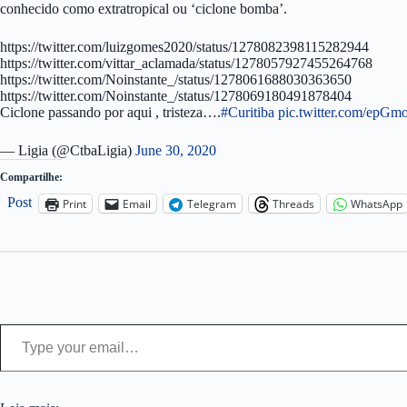
conhecido como extratropical ou ‘ciclone bomba’.
https://twitter.com/luizgomes2020/status/1278082398115282944
https://twitter.com/vittar_aclamada/status/1278057927455264768
https://twitter.com/Noinstante_/status/1278061688030363650
https://twitter.com/Noinstante_/status/1278069180491878404
Ciclone passando por aqui , tristeza….
#Curitiba
pic.twitter.com/epGm
— Ligia (@CtbaLigia)
June 30, 2020
Compartilhe:
Post
Print
Email
Telegram
Threads
WhatsApp
Type your email…