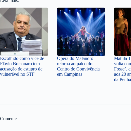
Leia mais:
Escolhido como vice de
Ópera do Malandro
Matula Te
Flávio Bolsonaro tem
retorna ao palco do
volta co
acusação de estupro de
Centro de Convivência
Fosse’,
vulnerável no STF
em Campinas
aos 20 a
da Penha
Comente