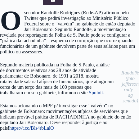
O
senador Randolfe Rodrigues (Rede-AP) afirmou pelo
Twitter que pedirá investigação ao Ministério Público
Federal sobre o “vaivém” no gabinete do então deputado
Jair Bolsonaro. Segundo Randolfe, a movimentação
revelada por reportagem da Folha de S. Paulo pode se configurar a
“prática da rachadinha” – esquema de corrupção que ocorre quando
funcionários de um gabinete devolvem parte de seus salários para um
político ou assessores.
Segundo matéria publicada na Folha de S.Paulo, análise
de documentos relativos aos 28 anos de atividade
Randolfe
parlamentar de Bolsonaro, de 1991 a 2018, mostra
(foto
rotatividade salarial atípica de funcionários, que atingiriam
jefferson
cerca de um terço das mais de 100 pessoas que
rudy –
trabalharam em seu gabinete, informou o site
Sputnik
.
ag
senado)
Estamos acionando o MPF p/ investigar esse “vaivém” no
gabinete de Bolsonaro: movimentações atípicas de servidores que
indicam provável prática de RACHADINHA no gabinete do então
deputado Jair Bolsonaro. Deve responder à justiça e ao
país!
https://t.co/Bls4rbLalO