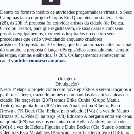
Dentro do formato inédito de atividades programáticas virtuais, o Sesc
Campinas lança o projeto Corpos Em Quarentena nesta terça-feira
(28), às 20h. A proposta foi convidar artistas da cidade (de Dança,
Circo ou Teatro), para que registrassem, de suas casas e com seus
próprios equipamentos, momentos inspirados no cenário sem
precedentes que estão vivenciando enquanto criadores
artísticos. Composto por 30 vídeos, que ficarão armazenados no canal
do youtube, a proposta é lançar três episódios semanalmente, sempre
às terças, quintas e sábados, às 20h. Os lançamentos acontecem no
canal
youtube.com/sesccampinas
.
(Imagem:
Divulgação)
Nesta 1ª etapa o projeto conta com nove episódios a serem lançados a
partir desta terça, trazendo nomes e companhias das artes cênicas da
cidade. Na terça-feira (28/7) temos Erika Cunha (Grupo Matula
Teatro); na quinta-feira (30/7) temos Ana Cristina Ribeiro, Kico
Brown e 7K Buck (Cia. Eclipse); no sábado (1º/8) é a vez de Mauro
Bruzza (Cia. Péde2); na terça (4/8) Eduardo Albergaria entra em cena;
na quinta (6/8) vamos nos encantar com Hellen Audrey; no sábado
(8/8) é a vez de Helena Figueira e Duba Becker (Cia. Suno); o sétimo
vídeo traz Esio Magalhães (Barracão Teatro) na terça-feira (11/8); no