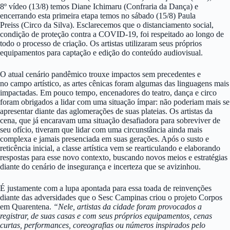
8º vídeo (13/8) temos Diane Ichimaru (Confraria da Dança) e
encerrando esta primeira etapa temos no sábado (15/8) Paula
Preiss (Circo da Silva). Esclarecemos que o distanciamento social,
condição de proteção contra a COVID-19, foi respeitado ao longo de
todo o processo de criação. Os artistas utilizaram seus próprios
equipamentos para captação e edição do conteúdo audiovisual.
O atual cenário pandêmico trouxe impactos sem precedentes e
no campo artístico, as artes cênicas foram algumas das linguagens mais
impactadas. Em pouco tempo, encenadores do teatro, dança e circo
foram obrigados a lidar com uma situação ímpar: não poderiam mais se
apresentar diante das aglomerações de suas plateias. Os artistas da
cena, que já encaravam uma situação desafiadora para sobreviver de
seu ofício, tiveram que lidar com uma circunstância ainda mais
complexa e jamais presenciada em suas gerações. Após o susto e
reticência inicial, a classe artística vem se rearticulando e elaborando
respostas para esse novo contexto, buscando novos meios e estratégias
diante do cenário de insegurança e incerteza que se avizinhou.
É justamente com a lupa apontada para essa toada de reinvenções
diante das adversidades que o Sesc Campinas criou o projeto Corpos
em Quarentena.
“Nele, artistas da cidade foram provocados a
registrar, de suas casas e com seus próprios equipamentos, cenas
curtas, performances, coreografias ou números inspirados pelo