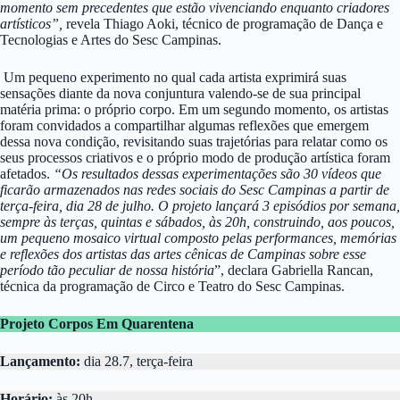
momento sem precedentes que estão vivenciando enquanto criadores
artísticos”,
revela Thiago Aoki, técnico de programação de Dança e
Tecnologias e Artes do Sesc Campinas.
Um pequeno experimento no qual cada artista exprimirá suas
sensações diante da nova conjuntura valendo-se de sua principal
matéria prima: o próprio corpo. Em um segundo momento, os artistas
foram convidados a compartilhar algumas reflexões que emergem
dessa nova condição, revisitando suas trajetórias para relatar como os
seus processos criativos e o próprio modo de produção artística foram
afetados.
“Os resultados dessas experimentações são 30 vídeos que
ficarão armazenados nas redes sociais do Sesc Campinas a partir de
terça-feira, dia 28 de julho. O projeto lançará 3 episódios por semana,
sempre às terças, quintas e sábados, às 20h, construindo, aos poucos,
um pequeno mosaico virtual composto pelas performances, memórias
e reflexões dos artistas das artes cênicas de Campinas sobre esse
período tão peculiar de nossa história
”, declara Gabriella Rancan,
técnica da programação de Circo e Teatro do Sesc Campinas.
Projeto Corpos Em Quarentena
Lançamento:
dia 28.7, terça-feira
Horário:
às 20h