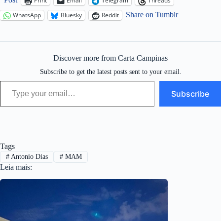
Print
Email
Telegram
Threads
Share on Tumblr
WhatsApp
Bluesky
Reddit
Discover more from Carta Campinas
Subscribe to get the latest posts sent to your email.
Type your email…
Subscribe
Tags
#
Antonio Dias
#
MAM
Leia mais: