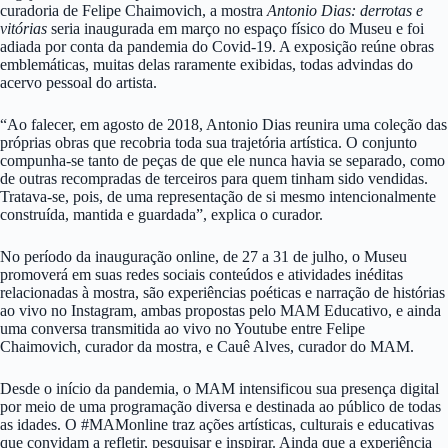
curadoria de Felipe Chaimovich, a mostra
Antonio Dias: derrotas e
vitórias
seria inaugurada em março no espaço físico do Museu e foi
adiada por conta da pandemia do Covid-19. A exposição reúne obras
emblemáticas, muitas delas raramente exibidas, todas advindas do
acervo pessoal do artista.
“Ao falecer, em agosto de 2018, Antonio Dias reunira uma coleção das
próprias obras que recobria toda sua trajetória artística. O conjunto
compunha-se tanto de peças de que ele nunca havia se separado, como
de outras recompradas de terceiros para quem tinham sido vendidas.
Tratava-se, pois, de uma representação de si mesmo intencionalmente
construída, mantida e guardada”, explica o curador.
No período da inauguração online, de 27 a 31 de julho, o Museu
promoverá em suas redes sociais conteúdos e atividades inéditas
relacionadas à mostra, são experiências poéticas e narração de histórias
ao vivo no Instagram, ambas propostas pelo MAM Educativo, e ainda
uma conversa transmitida ao vivo no Youtube entre Felipe
Chaimovich, curador da mostra, e Cauê Alves, curador do MAM.
Desde o início da pandemia, o MAM intensificou sua presença digital
por meio de uma programação diversa e destinada ao público de todas
as idades. O #MAMonline traz ações artísticas, culturais e educativas
que convidam a refletir, pesquisar e inspirar. Ainda que a experiência