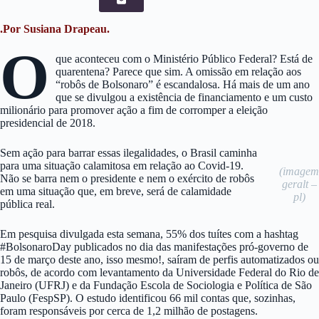
.Por Susiana Drapeau.
O
que aconteceu com o Ministério Público Federal? Está de
quarentena? Parece que sim. A omissão em relação aos
“robôs de Bolsonaro” é escandalosa. Há mais de um ano
que se divulgou a existência de financiamento e um custo
milionário para promover ação a fim de corromper a eleição
presidencial de 2018.
Sem ação para barrar essas ilegalidades, o Brasil caminha
para uma situação calamitosa em relação ao Covid-19.
(imagem
Não se barra nem o presidente e nem o exército de robôs
geralt –
em uma situação que, em breve, será de calamidade
pl)
pública real.
Em pesquisa divulgada esta semana, 55% dos tuítes com a hashtag
#BolsonaroDay publicados no dia das manifestações pró-governo de
15 de março deste ano, isso mesmo!, saíram de perfis automatizados ou
robôs, de acordo com levantamento da Universidade Federal do Rio de
Janeiro (UFRJ) e da Fundação Escola de Sociologia e Política de São
Paulo (FespSP). O estudo identificou 66 mil contas que, sozinhas,
foram responsáveis por cerca de 1,2 milhão de postagens.