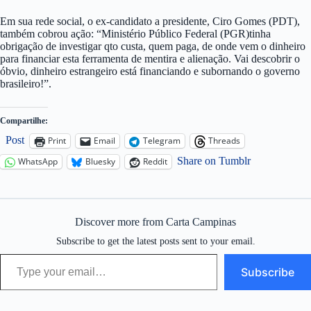
Em sua rede social, o ex-candidato a presidente, Ciro Gomes (PDT),
também cobrou ação: “Ministério Público Federal (PGR)tinha
obrigação de investigar qto custa, quem paga, de onde vem o dinheiro
para financiar esta ferramenta de mentira e alienação. Vai descobrir o
óbvio, dinheiro estrangeiro está financiando e subornando o governo
brasileiro!”.
Compartilhe:
Post
Print
Email
Telegram
Threads
Share on Tumblr
WhatsApp
Bluesky
Reddit
Discover more from Carta Campinas
Subscribe to get the latest posts sent to your email.
Type your email…
Subscribe