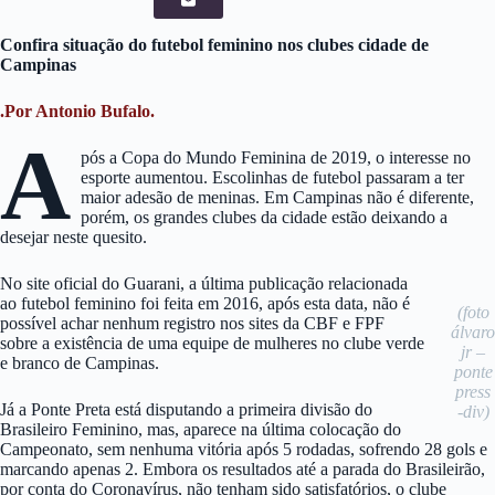
Confira situação do futebol feminino nos clubes cidade de
Campinas
.Por Antonio Bufalo.
A
pós a Copa do Mundo Feminina de 2019, o interesse no
esporte aumentou. Escolinhas de futebol passaram a ter
maior adesão de meninas. Em Campinas não é diferente,
porém, os grandes clubes da cidade estão deixando a
desejar neste quesito.
No site oficial do Guarani, a última publicação relacionada
ao futebol feminino foi feita em 2016, após esta data, não é
(foto
possível achar nenhum registro nos sites da CBF e FPF
álvaro
sobre a existência de uma equipe de mulheres no clube verde
jr –
e branco de Campinas.
ponte
press
Já a Ponte Preta está disputando a primeira divisão do
-div)
Brasileiro Feminino, mas, aparece na última colocação do
Campeonato, sem nenhuma vitória após 5 rodadas, sofrendo 28 gols e
marcando apenas 2. Embora os resultados até a parada do Brasileirão,
por conta do Coronavírus, não tenham sido satisfatórios, o clube