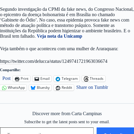
Segundo investigação da CPMI da fake news, do Congresso Nacional,
o epicentro da doença bolsonarista é em Brasília no chamado
‘Gabinete do Ódio’. No caso, essa epidemia provoca fake news com
método de atuação política e transtorno psíquico. Somente as
instituições da República podem higienizar o ambiente brasileiro. E o
Brasil tem falhado.
Veja nota da Unicamp
Veja também o que aconteceu com uma mulher de Araraquara:
https://twitter.com/delucca/status/1249741721963036674
Compartilhe:
Post
Print
Email
Telegram
Threads
Share on Tumblr
WhatsApp
Bluesky
Reddit
Discover more from Carta Campinas
Subscribe to get the latest posts sent to your email.
Type your email…