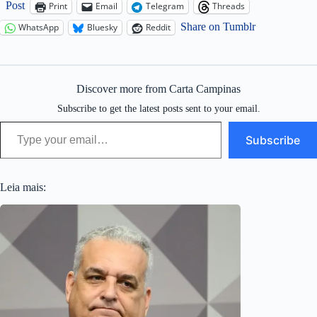
Post
Print
Email
Telegram
Threads
Share on Tumblr
WhatsApp
Bluesky
Reddit
Discover more from Carta Campinas
Subscribe to get the latest posts sent to your email.
Type your email…
Subscribe
Leia mais: