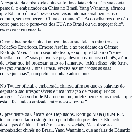
A resposta da embaixada chinesa foi imediata e dura. Em sua conta
pessoal, o embaixador da China no Brasil, Yang Wanming, afirmou
que Eduardo é uma “pessoa sem visão internacional nem senso
comum, sem conhecer a China e o mundo”. “Aconselhamos que não
corra para ser o porta-voz dos EUA no Brasil ou vai tropeçar feio”,
escreveu o embaixador.
O embaixador da China também lincou sua fala ao ministro das
Relações Exteriores, Ernesto Araújo, e ao presidente da Câmara,
Rodrigo Maia. Em um segundo texto, exigiu que Eduardo “retire
imediatamente” suas palavras e peça desculpas ao povo chinês, além
de avisar que irá protestar junto ao Itamaraty. “Além disso, vão ferir a
relação amistosa China-Brasil. Precisa assumir todas as suas
consequências”, completou o embaixador chinês.
No Twitter oficial, a embaixada chinesa afirmou que as palavras do
deputado são irresponsáveis e uma imitação de “seus queridos
amigos”. “Ao voltar de Miami contraiu, infelizmente, vírus mental, que
está infectando a amizade entre nossos povos.”
O presidente da Câmara dos Deputados, Rodrigo Maia (DEM-RJ),
tentou consertar o estrago feito pelo filho do presidente. Ele pediu
desculpas à China. Também nas redes sociais, Maia disse ao
embaixador chinês no Brasil, Yang Wanming, que as falas de Eduardo