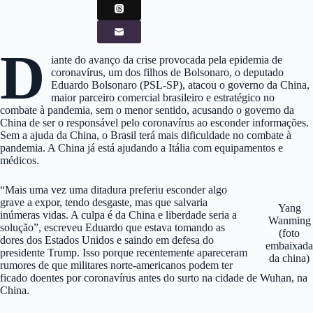
D
iante do avanço da crise provocada pela epidemia de
coronavírus, um dos filhos de Bolsonaro, o deputado
Eduardo Bolsonaro (PSL-SP), atacou o governo da China,
maior parceiro comercial brasileiro e estratégico no
combate à pandemia, sem o menor sentido, acusando o governo da
China de ser o responsável pelo coronavírus ao esconder informações.
Sem a ajuda da China, o Brasil terá mais dificuldade no combate à
pandemia. A China já está ajudando a Itália com equipamentos e
médicos.
“Mais uma vez uma ditadura preferiu esconder algo
grave a expor, tendo desgaste, mas que salvaria
Yang
inúmeras vidas. A culpa é da China e liberdade seria a
Wanming
solução”, escreveu Eduardo que estava tomando as
(foto
dores dos Estados Unidos e saindo em defesa do
embaixada
presidente Trump. Isso porque recentemente apareceram
da china)
rumores de que militares norte-americanos podem ter
ficado doentes por coronavírus antes do surto na cidade de Wuhan, na
China.