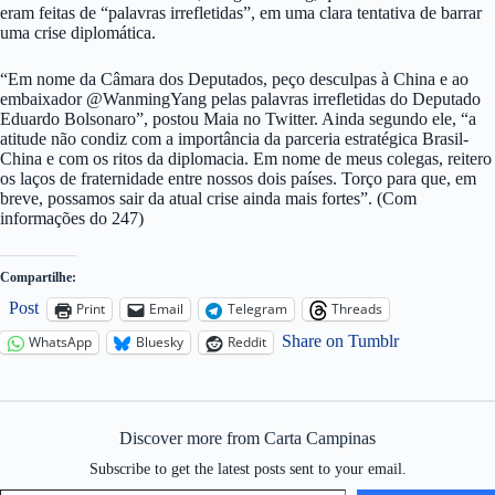
eram feitas de “palavras irrefletidas”, em uma clara tentativa de barrar
uma crise diplomática.
“Em nome da Câmara dos Deputados, peço desculpas à China e ao
embaixador @WanmingYang pelas palavras irrefletidas do Deputado
Eduardo Bolsonaro”, postou Maia no Twitter. Ainda segundo ele, “a
atitude não condiz com a importância da parceria estratégica Brasil-
China e com os ritos da diplomacia. Em nome de meus colegas, reitero
os laços de fraternidade entre nossos dois países. Torço para que, em
breve, possamos sair da atual crise ainda mais fortes”. (Com
informações do 247)
Compartilhe:
Post
Print
Email
Telegram
Threads
Share on Tumblr
WhatsApp
Bluesky
Reddit
Discover more from Carta Campinas
Subscribe to get the latest posts sent to your email.
Type your email…