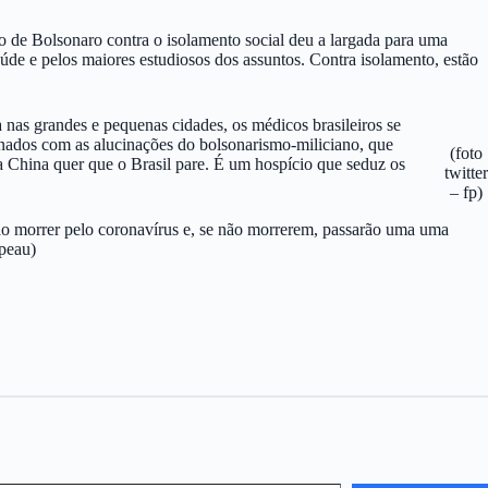
o de Bolsonaro contra o isolamento social deu a largada para uma
de e pelos maiores estudiosos dos assuntos. Contra isolamento, estão
nas grandes e pequenas cidades, os médicos brasileiros se
inados com as alucinações do bolsonarismo-miliciano, que
(foto
a China quer que o Brasil pare. É um hospício que seduz os
twitter
– fp)
ão morrer pelo coronavírus e, se não morrerem, passarão uma uma
apeau)