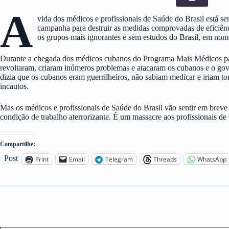
A
vida dos médicos e profissionais de Saúde do Brasil está s
campanha para destruir as medidas comprovadas de eficiênc
os grupos mais ignorantes e sem estudos do Brasil, em nom
Durante a chegada dos médicos cubanos do Programa Mais Médicos para 
revoltaram, criaram inúmeros problemas e atacaram os cubanos e o gov
dizia que os cubanos eram guerrilheiros, não sabiam medicar e iriam t
incautos.
Mas os médicos e profissionais de Saúde do Brasil vão sentir em brev
condição de trabalho aterrorizante. É um massacre aos profissionais d
Compartilhe:
Post
Print
Email
Telegram
Threads
WhatsApp
Type your email…