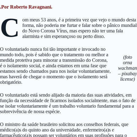
.Por Roberto Ravagnani.
C
om meus 53 anos, é a primeira vez que vejo o mundo desta
forma, não poderia me furtar e falar sobre o pânico mundial
do Novo Corona Vírus, mas espero não ter uma fala
alarmista e sim esperançoso ou perto disso.
O voluntariado nunca foi tão importante e invocado no
mundo todo, pois é sabido que o tratamento ou melhor a
(foto
medida protetiva para minorar a transmissão do Corona,
orna
é o isolamento social, e ainda estamos em uma fase que
wachman
estamos sendo chamados para nos isolar voluntariamente,
– pixabay
mas haverá de chegar o momento que o isolamento será
license)
obrigatório.
O voluntariado está sendo alijado da maioria das suas atividades, em
função da necessidade de ficarmos isolados socialmente, mas o fato de
se isolar voluntariamente é um trabalho voluntario fundamental para a
sobrevivência de nossa espécie.
O ministro da saúde brasileiro solicitou aos conselhos federais, que
médico(a)s do quinto ano da universidade, enfermeiro(a)s e
farmacêutico(a)s possam ser voluntários em suas profissões para o