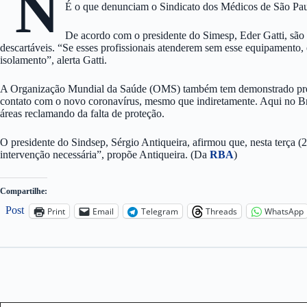
N
É o que denunciam o Sindicato dos Médicos de São Paul
De acordo com o presidente do Simesp, Eder Gatti, são c
descartáveis. “Se esses profissionais atenderem sem esse equipamento, 
isolamento”, alerta Gatti.
A Organização Mundial da Saúde (OMS) também tem demonstrado preocu
contato com o novo coronavírus, mesmo que indiretamente. Aqui no Brasi
áreas reclamando da falta de proteção.
O presidente do Sindsep, Sérgio Antiqueira, afirmou que, nesta terça (
intervenção necessária”, propõe Antiqueira. (Da
RBA
)
Compartilhe:
Post
Print
Email
Telegram
Threads
WhatsApp
Type your email…