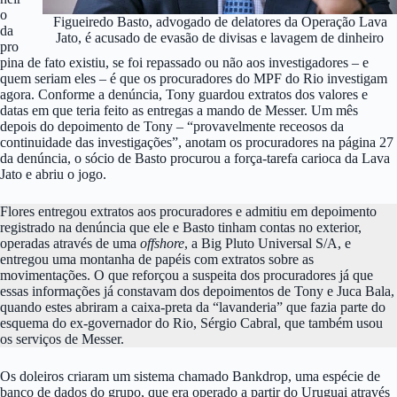
o
Figueiredo Basto, advogado de delatores da Operação Lava
da
Jato, é acusado de evasão de divisas e lavagem de dinheiro
pro
pina de fato existiu, se foi repassado ou não aos investigadores – e
quem seriam eles – é que os procuradores do MPF do Rio investigam
agora. Conforme a denúncia, Tony guardou extratos dos valores e
datas em que teria feito as entregas a mando de Messer. Um mês
depois do depoimento de Tony – “provavelmente receosos da
continuidade das investigações”, anotam os procuradores na página 27
da denúncia, o sócio de Basto procurou a força-tarefa carioca da Lava
Jato e abriu o jogo.
Flores entregou extratos aos procuradores e admitiu em depoimento
registrado na denúncia que ele e Basto tinham contas no exterior,
operadas através de uma
offshore
, a Big Pluto Universal S/A, e
entregou uma montanha de papéis com extratos sobre as
movimentações. O que reforçou a suspeita dos procuradores já que
essas informações já constavam dos depoimentos de Tony e Juca Bala,
quando estes abriram a caixa-preta da “lavanderia” que fazia parte do
esquema do ex-governador do Rio, Sérgio Cabral, que também usou
os serviços de Messer.
Os doleiros criaram um sistema chamado Bankdrop, uma espécie de
banco de dados do grupo, que era operado a partir do Uruguai através