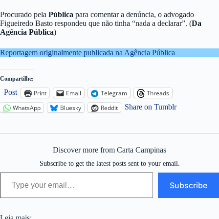
Procurado pela
Pública
para comentar a denúncia, o advogado
Figueiredo Basto respondeu que não tinha “nada a declarar”. (
Da
Agência Pública
)
Reportagem originalmente publicada na Agência Pública
Compartilhe:
Post
Print
Email
Telegram
Threads
Share on Tumblr
WhatsApp
Bluesky
Reddit
Discover more from Carta Campinas
Subscribe to get the latest posts sent to your email.
Type your email…
Subscribe
Leia mais: