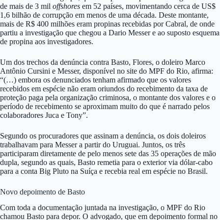
de mais de 3 mil
offshores
em 52 países, movimentando cerca de US$
1,6 bilhão de corrupção em menos de uma década. Deste montante,
mais de R$ 400 milhões eram propinas recebidas por Cabral, de onde
partiu a investigação que chegou a Dario Messer e ao suposto esquema
de propina aos investigadores.
Um dos trechos da denúncia contra Basto, Flores, o doleiro Marco
Antônio Cursini e Messer, disponível no site do MPF do Rio, afirma:
“(…) embora os denunciados tenham afirmado que os valores
recebidos em espécie não eram oriundos do recebimento da taxa de
proteção paga pela organização criminosa, o montante dos valores e o
período de recebimento se aproximam muito do que é narrado pelos
colaboradores Juca e Tony”.
Segundo os procuradores que assinam a denúncia, os dois doleiros
trabalhavam para Messer a partir do Uruguai. Juntos, os três
participaram diretamente de pelo menos sete das 35 operações de mão
dupla, segundo as quais, Basto remetia para o exterior via dólar-cabo
para a conta Big Pluto na Suíça e recebia real em espécie no Brasil.
Novo depoimento de Basto
Com toda a documentação juntada na investigação, o MPF do Rio
chamou Basto para depor. O advogado, que em depoimento formal no