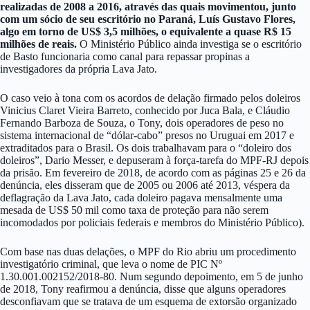
realizadas de 2008 a 2016, através das quais movimentou, junto
com um sócio de seu escritório no Paraná, Luís Gustavo Flores,
algo em torno de US$ 3,5 milhões, o equivalente a quase R$ 15
milhões de reais.
O Ministério Público ainda investiga se o escritório
de Basto funcionaria como canal para repassar propinas a
investigadores da própria Lava Jato.
O caso veio à tona com os acordos de delação firmado pelos doleiros
Vinicius Claret Vieira Barreto, conhecido por Juca Bala, e Cláudio
Fernando Barboza de Souza, o Tony, dois operadores de peso no
sistema internacional de “dólar-cabo” presos no Uruguai em 2017 e
extraditados para o Brasil. Os dois trabalhavam para o “doleiro dos
doleiros”, Dario Messer, e depuseram à força-tarefa do MPF-RJ depois
da prisão. Em fevereiro de 2018, de acordo com as páginas 25 e 26 da
denúncia, eles disseram que de 2005 ou 2006 até 2013, véspera da
deflagração da Lava Jato, cada doleiro pagava mensalmente uma
mesada de US$ 50 mil como taxa de proteção para não serem
incomodados por policiais federais e membros do Ministério Público).
Com base nas duas delações, o MPF do Rio abriu um procedimento
investigatório criminal, que leva o nome de PIC Nº
1.30.001.002152/2018-80. Num segundo depoimento, em 5 de junho
de 2018, Tony reafirmou a denúncia, disse que alguns operadores
desconfiavam que se tratava de um esquema de extorsão organizado