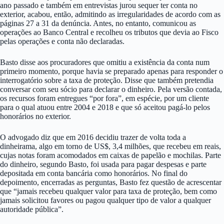
ano passado e também em entrevistas jurou sequer ter conta no
exterior, acabou, então, admitindo as irregularidades de acordo com as
páginas 27 a 31 da denúncia. Antes, no entanto, comunicou as
operações ao Banco Central e recolheu os tributos que devia ao Fisco
pelas operações e conta não declaradas.
Basto disse aos procuradores que omitiu a existência da conta num
primeiro momento, porque havia se preparado apenas para responder o
interrogatório sobre a taxa de proteção. Disse que também pretendia
conversar com seu sócio para declarar o dinheiro. Pela versão contada,
os recursos foram entregues “por fora”, em espécie, por um cliente
para o qual atuou entre 2004 e 2018 e que só aceitou pagá-lo pelos
honorários no exterior.
O advogado diz que em 2016 decidiu trazer de volta toda a
dinheirama, algo em torno de US$, 3,4 milhões, que recebeu em reais,
cujas notas foram acomodados em caixas de papelão e mochilas. Parte
do dinheiro, segundo Basto, foi usada para pagar despesas e parte
depositada em conta bancária como honorários. No final do
depoimento, encerradas as perguntas, Basto fez questão de acrescentar
que “jamais recebeu qualquer valor para taxa de proteção, bem como
jamais solicitou favores ou pagou qualquer tipo de valor a qualquer
autoridade pública”.