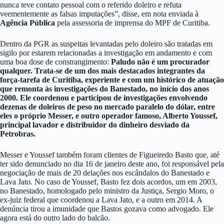
nunca teve contato pessoal com o referido doleiro e refuta
veementemente as falsas imputações”, disse, em nota enviada à
Agência Pública
pela assessoria de imprensa do MPF de Curitiba.
Dentro da PGR as suspeitas levantadas pelo doleiro são tratadas em
sigilo por estarem relacionadas a investigação em andamento e com
uma boa dose de constrangimento:
Paludo não é um procurador
qualquer. Trata-se de um dos mais destacados integrantes da
força-tarefa de Curitiba, experiente e com um histórico de atuação
que remonta às investigações do Banestado, no início dos anos
2000. Ele coordenou e participou de investigações envolvendo
dezenas de doleiros de peso no mercado paralelo do dólar, entre
eles o próprio Messer, e outro operador famoso, Alberto Youssef,
principal lavador e distribuidor do dinheiro desviado da
Petrobras.
Messer e Youssef também foram clientes de Figueiredo Basto que, até
ter sido denunciado no dia 16 de janeiro deste ano, foi responsável pela
negociação de mais de 20 delações nos escândalos do Banestado e
Lava Jato. No caso de Youssef, Basto fez dois acordos, um em 2003,
no Banestado, homologado pelo ministro da Justiça, Sergio Moro, o
ex-juiz federal que coordenou a Lava Jato, e a outro em 2014. A
denúncia tirou a imunidade que Bastos gozava como advogado. Ele
agora está do outro lado do balcão.