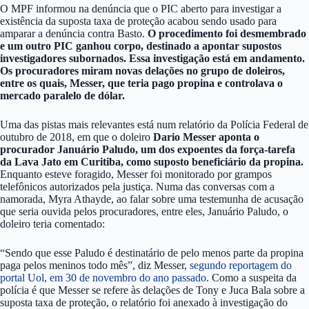
O MPF informou na denúncia que o PIC aberto para investigar a
existência da suposta taxa de proteção acabou sendo usado para
amparar a denúncia contra Basto.
O procedimento foi desmembrado
e um outro PIC ganhou corpo, destinado a apontar supostos
investigadores subornados. Essa investigação está em andamento.
Os procuradores miram novas delações no grupo de doleiros,
entre os quais, Messer, que teria pago propina e controlava o
mercado paralelo de dólar.
Uma das pistas mais relevantes está num relatório da Polícia Federal de
outubro de 2018, em que o doleiro
Dario Messer aponta o
procurador Januário Paludo, um dos expoentes da força-tarefa
da Lava Jato em Curitiba, como suposto beneficiário da propina.
Enquanto esteve foragido, Messer foi monitorado por grampos
telefônicos autorizados pela justiça. Numa das conversas com a
namorada, Myra Athayde, ao falar sobre uma testemunha de acusação
que seria ouvida pelos procuradores, entre eles, Januário Paludo, o
doleiro teria comentado:
“Sendo que esse Paludo é destinatário de pelo menos parte da propina
paga pelos meninos todo mês”, diz Messer,
segundo reportagem do
portal Uol, em 30 de novembro do ano passado
. Como a suspeita da
polícia é que Messer se refere às delações de Tony e Juca Bala sobre a
suposta taxa de proteção, o relatório foi anexado à investigação do