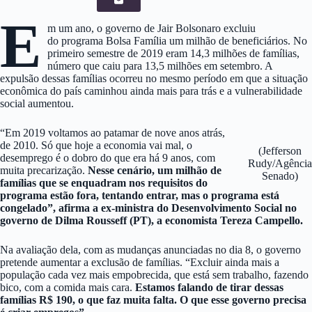
E
m um ano, o governo de Jair Bolsonaro excluiu
do programa Bolsa Família um milhão de beneficiários. No
primeiro semestre de 2019 eram 14,3 milhões de famílias,
número que caiu para 13,5 milhões em setembro. A
expulsão dessas famílias ocorreu no mesmo período em que a situação
econômica do país caminhou ainda mais para trás e a vulnerabilidade
social aumentou.
“Em 2019 voltamos ao patamar de nove anos atrás,
de 2010. Só que hoje a economia vai mal, o
(Jefferson
desemprego é o dobro do que era há 9 anos, com
Rudy/Agência
muita precarização.
Nesse cenário, um milhão de
Senado)
famílias que se enquadram nos requisitos do
programa estão fora, tentando entrar, mas o programa está
congelado”, afirma a ex-ministra do Desenvolvimento Social no
governo de Dilma Rousseff (PT), a economista Tereza Campello.
Na avaliação dela, com as mudanças anunciadas no dia 8, o governo
pretende aumentar a exclusão de famílias. “Excluir ainda mais a
população cada vez mais empobrecida, que está sem trabalho, fazendo
bico, com a comida mais cara.
Estamos falando de tirar dessas
famílias R$ 190, o que faz muita falta. O que esse governo precisa