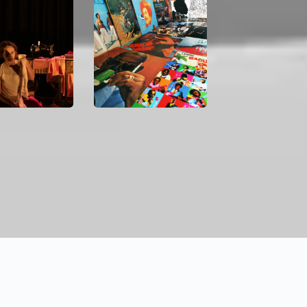
atro está de
Feira de Discos de Vinil
m ‘Como se
de Campinas reúne 20
 em comemoração
expositores na Estação
nos da Lei Maria
CIS Guanabara