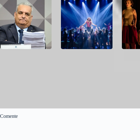
Escolhido como vice de
Ópera do Malandro
Matula Te
Flávio Bolsonaro tem
retorna ao palco do
volta co
acusação de estupro de
Centro de Convivência
Fosse’,
vulnerável no STF
em Campinas
aos 20 a
da Penha
Comente