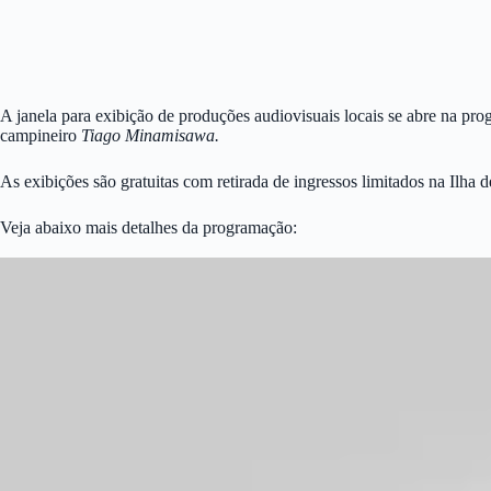
A janela para exibição de produções audiovisuais locais se abre na p
campineiro
Tiago Minamisawa.
As exibições são gratuitas com retirada de ingressos limitados na Ilha 
Veja abaixo mais detalhes da programação:
SANGRO
(Brasil | 2018 | 7 min. | Direção: Tiago Minamisawa, Bruno H. Castr
primeiras
sensações. Um premiado
filme em animação que
busca desmi
GUIDA
(Brasil | 2014 | 11 min. | Direção: Rosana Urbes).
Guida, uma doce se
aulas de modelo vivo
em um centro cultural.
Por meio da sensibilidade
belo.