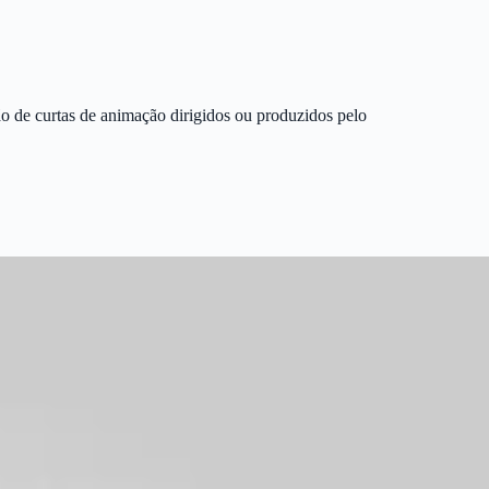
o de curtas de animação dirigidos ou produzidos pelo
ima de uma pessoa que
vive com o HIV. Turbilhão de
sentimentos. As
ção
ao vírus.
m sua rotina
entediante modificada ao
se deparar com um anúncio
para
spiração artística, a arte
como agente transformador
e o conceito do