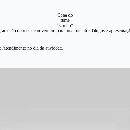
Cena do
filme
“Guida”
rogramação do mês de novembro para uma roda de diálogos e apresentaçã
de Atendimento no dia da atividade.
o, Guto BR).
Inspirado
em uma história real,
“Sangro” é a confissão
ínt
stificar questões
que sobrevivem até hoje no
imaginário social em rela
nhora
que trabalha há 30 anos
como arquivista no Fórum
da cidade, te
criativa da personagem,
propõe-se uma reflexão
sobre a retomada da
in