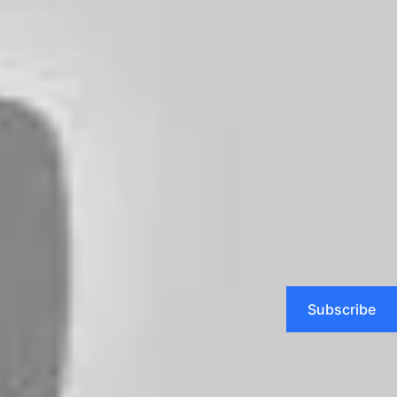
 os meses e
os anos fluem nos encontros
e desencontros da vida.
Subscribe