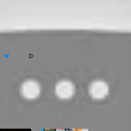
mpo de
dois personagens que se
cruzam em uma mesma
praça. Os dias,
Share on Tumblr
Bluesky
Reddit
Discover more from Carta Campinas
Subscribe to get the latest posts sent to your email.