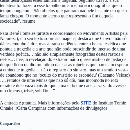
casas destroçadas testemunham a tragédia. Segundo Cravo, a sua
tentativa foi trazer a esse trabalho uma memória iconográfica que o
tempo congelou. “São objetos que pararam naquele instante em que a
lama chegou. O momento eterno que representa o fim daquela
sociedade”, resume.
Para Bené Fonteles (artista e coordenador do Movimento Artistas pela
Natureza), em seu texto sobre as imagens, destaca que Cravo “não só
dá testemunho à dor, mas a transcendência entre a beleza estética que
pontua a tragédia e a arte que não pode prescindir do imenso de uma
verdade poética… não são simplesmente fotografias destes rastros e
restos… mas, a revelação do extraordinário quase místico de pedaços
do que ficou oculto no íntimo das casas mineiras que pareciam esperar
a eminente tragédia… não o registro do sinistro, mas um sentido vasto
de abandono que no ‘oculto do mistério se escondeu’ (Caetano Veloso)
…. retratos de uma Minas que não só dói, mas incomoda no roto
retrato e dele vaza mais do que lama e do que caos… vaza do avesso
uma imensa, triste, solidão…”.
A entrada é gratuita. Mais informações pelo
SITE
do Instituto Tomie
Ohtake. (Carta Campinas com informações de divulgação)
Compartilhe: