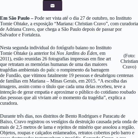
Em São Paulo –
Pode ser vista até o dia 27 de outubro, no Instituto
Tomie Ohtake, a exposição “Mariana: Christian Cravo”, com curadoria
de Adriana Cravo, que chega a São Paulo depois de passar por
Salvador e Fortaleza.
Nesta segunda individual do fotógrafo baiano no Instituto
Tomie Ohtake (a anterior foi
Nos Jardins do Éden
, em
(Foto:
2011), estão reunidas 26 fotografias impressas em fine art
Christian
que retratam as memórias humanas de uma das maiores
Cravo)
tragédias ambientais do país: o rompimento da barragem
de Fundão, que vitimou fatalmente 19 pessoas e desabrigou centenas
de famílias em Mariana – Minas Gerais, em 2015. “A escolha das
imagens, assim como o título que cada uma delas recebeu, teve a
intenção de gerar empatia e aproximar o público do cotidiano roubado
das pessoas que ali viviam até o momento da tragédia”, explica a
curadora.
Durante três dias, nos distritos de Bento Rodrigues e Paracatu de
Baixo, Cravo registrou os vestígios da destruição causada pela onda de
mais de 2,5 metros de lama e rejeitos de minério que assolou a região.
Objetos, roupas e calçados enlameados, retratos cobertos pelo barro e