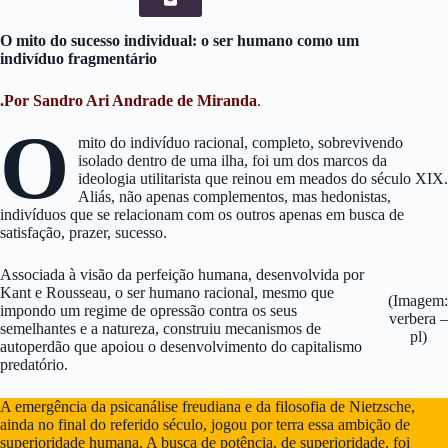
O mito do sucesso individual: o ser humano como um
indivíduo fragmentário
.Por Sandro Ari Andrade de Miranda
.
O
mito do indivíduo racional, completo, sobrevivendo
isolado dentro de uma ilha, foi um dos marcos da
ideologia utilitarista que reinou em meados do século XIX.
Aliás, não apenas complementos, mas hedonistas,
indivíduos que se relacionam com os outros apenas em busca de
satisfação, prazer, sucesso.
Associada à visão da perfeição humana, desenvolvida por
Kant e Rousseau, o ser humano racional, mesmo que
(Imagem:
impondo um regime de opressão contra os seus
verbera –
semelhantes e a natureza, construiu mecanismos de
pl)
autoperdão que apoiou o desenvolvimento do capitalismo
predatório.
A emergência da psicanálise freudiana e da filosofia de Nietzsche,
ainda no final do referido século, jogou por terra essa ambição de
superioridade humana. A busca de potência, de superioridade, foi