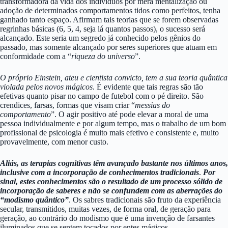
transformadora da vida dos indivíduos por mera mentalização ou
adoção de determinados comportamentos tidos como perfeitos, tenha
ganhado tanto espaço. Afirmam tais teorias que se forem observadas
regrinhas básicas (6, 5, 4, seja lá quantos passos), o sucesso será
alcançado. Este seria um segredo já conhecido pelos gênios do
passado, mas somente alcançado por seres superiores que atuam em
conformidade com a “
riqueza do universo
”.
O próprio Einstein, ateu e cientista convicto, tem a sua teoria quântica
violada pelos novos mágicos
. É evidente que tais regras são tão
efetivas quanto pisar no campo de futebol com o pé direito. São
crendices, farsas, formas que visam criar “
messias do
comportamento
”. O agir positivo até pode elevar a moral de uma
pessoa individualmente e por algum tempo, mas o trabalho de um bom
profissional de psicologia é muito mais efetivo e consistente e, muito
provavelmente, com menor custo.
Aliás, as terapias cognitivas têm avançado bastante nos últimos anos,
inclusive com a incorporação de conhecimentos tradicionais
.
Por
sinal, estes conhecimentos são o resultado de um processo sólido de
incorporação de saberes e não se confundem com as aberrações do
“modismo quântico”
. Os sabres tradicionais são fruto da experiência
secular, transmitidos, muitas vezes, de forma oral, de geração para
geração, ao contrário do modismo que é uma invenção de farsantes
iluminados que se sentem tocados por entes mágicos.