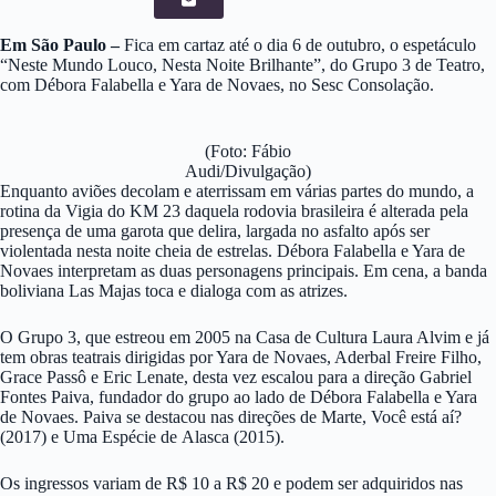
Em São Paulo –
Fica em cartaz até o dia 6 de outubro, o espetáculo
“Neste Mundo Louco, Nesta Noite Brilhante”, do Grupo 3 de Teatro,
com Débora Falabella e Yara de Novaes, no Sesc Consolação.
(Foto: Fábio
Audi/Divulgação)
Enquanto aviões decolam e aterrissam em várias partes do mundo, a
rotina da Vigia do KM 23 daquela rodovia brasileira é alterada pela
presença de uma garota que delira, largada no asfalto após ser
violentada nesta noite cheia de estrelas. Débora Falabella e Yara de
Novaes interpretam as duas personagens principais. Em cena, a banda
boliviana Las Majas toca e dialoga com as atrizes.
O Grupo 3, que estreou em 2005 na Casa de Cultura Laura Alvim e já
tem obras teatrais dirigidas por Yara de Novaes, Aderbal Freire Filho,
Grace Passô e Eric Lenate, desta vez escalou para a direção Gabriel
Fontes Paiva, fundador do grupo ao lado de Débora Falabella e Yara
de Novaes. Paiva se destacou nas direções de Marte, Você está aí?
(2017) e Uma Espécie de Alasca (2015).
Os ingressos variam de R$ 10 a R$ 20 e podem ser adquiridos nas