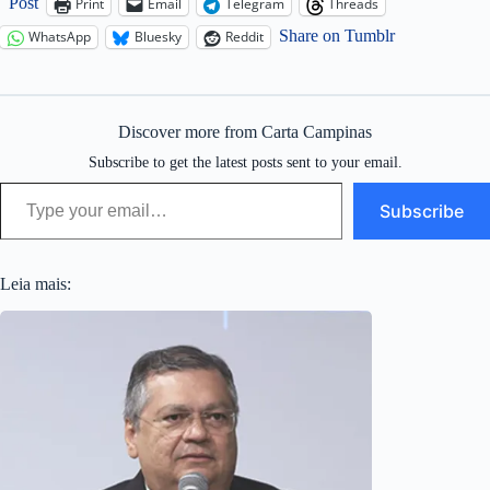
Post
Print
Email
Telegram
Threads
Share on Tumblr
WhatsApp
Bluesky
Reddit
Discover more from Carta Campinas
Subscribe to get the latest posts sent to your email.
Type your email…
Subscribe
Leia mais: