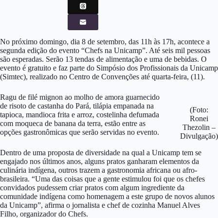
No próximo domingo, dia 8 de setembro, das 11h às 17h, acontece a
segunda edição do evento “Chefs na Unicamp”. Até seis mil pessoas
são esperadas. Serão 13 tendas de alimentação e uma de bebidas. O
evento é gratuito e faz parte do Simpósio dos Profissionais da Unicamp
(Simtec), realizado no Centro de Convenções até quarta-feira, (11).
Ragu de filé mignon ao molho de amora guarnecido
de risoto de castanha do Pará, tilápia empanada na
(Foto:
tapioca, mandioca frita e arroz, costelinha defumada
Ronei
com moqueca de banana da terra, estão entre as
Thezolin –
opções gastronômicas que serão servidas no evento.
Divulgação)
Dentro de uma proposta de diversidade na qual a Unicamp tem se
engajado nos últimos anos, alguns pratos ganharam elementos da
culinária indígena, outros trazem a gastronomia africana ou afro-
brasileira. “Uma das coisas que a gente estimulou foi que os chefes
convidados pudessem criar pratos com algum ingrediente da
comunidade indígena como homenagem a este grupo de novos alunos
da Unicamp”, afirma o jornalista e chef de cozinha Manuel Alves
Filho, organizador do Chefs.