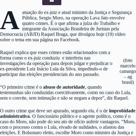
A
atuação do ex-juiz e atual ministro da Justiça e Segurança
Pública, Sergio Moro, na operação Lava Jato envolve
quatro crimes. É o que afirma a juíza do Trabalho e
integrante da Associação Brasileira de Juristas pela
Democracia (ABJD) Raquel Braga, que divulgou hoje (19) vídeo
sobre o tema em sua página no Facebook.
Raquel explica que esses crimes estão relacionados com a
forma como o ex-juiz conduziu e interferiu nas
(foto
investigações da operação para depois julgar e prejudicar o
marcelo
ex-presidente Luiz Inácio Lula da Silva, impedindo-o de
camargo
participar das eleições presidenciais do ano passado.
– ag
brasil)
“O primeiro crime é o
abuso de autoridade
, quando
testemunhas são conduzidas coercitivamente, como no caso do Lula,
sem o convite, sem intimação e não se negam a depor”, diz Raquel.
O outro crime que deve ser apurado, segundo ela, é o de
improbidade
administrativa
. O funcionário público e o agente político, como é o
caso do Moro, não pode do seu ato de ofício auferir vantagens. “Moro,
com o processo contra o Lula, eivado de nulidades, o afastou das
eleições. E Bolsonaro eleito, escolhe Moro como ministro da Justiça e