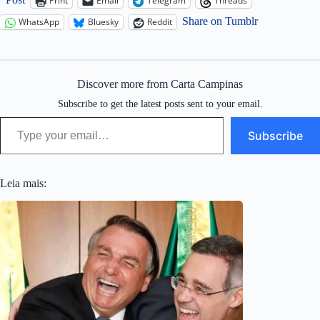
Print
Email
Telegram
Threads
Share on Tumblr
WhatsApp
Bluesky
Reddit
Discover more from Carta Campinas
Subscribe to get the latest posts sent to your email.
Type your email…
Subscribe
Leia mais: