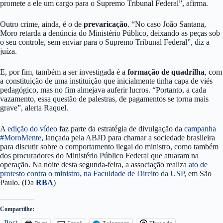
promete a ele um cargo para o Supremo Tribunal Federal”, afirma.
Outro crime, ainda, é o de
prevaricação
. “No caso João Santana,
Moro retarda a denúncia do Ministério Público, deixando as peças sob
o seu controle, sem enviar para o Supremo Tribunal Federal”, diz a
juíza.
E, por fim, também a ser investigada é a
formação de quadrilha
, com
a constituição de uma instituição que inicialmente tinha capa de viés
pedagógico, mas no fim almejava auferir lucros. “Portanto, a cada
vazamento, essa questão de palestras, de pagamentos se torna mais
grave”, alerta Raquel.
A
edição do vídeo
faz parte da estratégia de divulgação da
campanha
#MoroMente
, lançada pela ABJD para chamar a sociedade brasileira
para discutir sobre o comportamento ilegal do ministro, como também
dos procuradores do Ministério Público Federal que atuaram na
operação. Na noite desta segunda-feira, a associação realiza
ato de
protesto contra o ministro, na Faculdade de Direito da USP
, em São
Paulo. (Da
RBA
)
Compartilhe:
Post