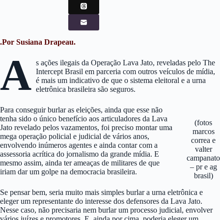
.Por Susiana Drapeau.
A
s ações ilegais da Operação Lava Jato, reveladas pelo The
Intercept Brasil em parceria com outros veículos de mídia,
é mais um indicativo de que o sistema eleitoral e a urna
eletrônica brasileira são seguros.
Para conseguir burlar as eleições, ainda que esse não
tenha sido o único benefício aos articuladores da Lava
(fotos
Jato revelado pelos vazamentos, foi preciso montar uma
marcos
mega operação policial e judicial de vários anos,
correa e
envolvendo inúmeros agentes e ainda contar com a
valter
assessoria acrítica do jornalismo da grande mídia. E
campanato
mesmo assim, ainda ter ameaças de militares de que
– pr e ag
iriam dar um golpe na democracia brasileira.
brasil)
Se pensar bem, seria muito mais simples burlar a urna eletrônica e
eleger um representante do interesse dos defensores da Lava Jato.
Nesse caso, não precisaria nem burlar um processo judicial, envolver
vários juízes e promotores. E, ainda por cima, poderia eleger um