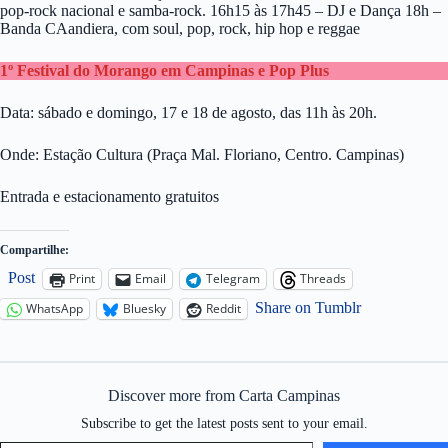
pop-rock nacional e samba-rock. 16h15 às 17h45 – DJ e Dança 18h –
Banda CAandiera, com soul, pop, rock, hip hop e reggae
1º Festival do Morango em Campinas e Pop Plus
Data: sábado e domingo, 17 e 18 de agosto, das 11h às 20h.
Onde: Estação Cultura (Praça Mal. Floriano, Centro. Campinas)
Entrada e estacionamento gratuitos
Compartilhe:
Post
Print
Email
Telegram
Threads
Share on Tumblr
WhatsApp
Bluesky
Reddit
Discover more from Carta Campinas
Subscribe to get the latest posts sent to your email.
Type your email…