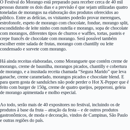
O Festival do Morango está preparado para receber cerca de 40 mil
pessoas durante os dois dias e a previsão é que sejam utilizadas quatro
toneladas de morangos na elaboração dos produtos oferecidos ao
público. Entre as delícias, os visitantes poderão provar merengues,
estrofonofe, espeto de morango com chocolate, fondue, morango split,
escondidinho de leite ninho com nutella e morango, sopa de chocolate
com morangos, diferentes tipos de churros e waffles, tortas, pasteis e
crepe francês de chocolate com morango. Será possível também
escolher entre salada de frutas, morango com chantilly ou leite
condensado e sorvete com morango.
Há ainda receitas elaboradas, como Moranguete que contém creme de
morango, creme de baunilha, morangos picados, chantilly e cobertura
de morango, e a inusitada receita chamada “Segura Marido” que leva
ganache, creme caramelado, morangos picados e chocolate blend. E
para quem gosta de sanduíches não pode perder o Hot X-Pepper que é
feito com burger de 150g, creme de quatro queijos, pepperoni, geleia
de morango apimentada e molho especial.
Ao todo, serão mais de 40 expositores no festival, incluindo os de
produtos à base da fruta – atração da festa – e de outros produtos
gastronômicos, de moda e decoração, vindos de Campinas, São Paulo
e outras regiões do país.