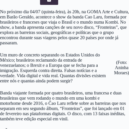
No próximo dia 04/07 (quinta-feira), às 20h, na GOMA Arte e Cultura,
em Barão Geraldo, acontece o show da banda Cao Laru, formada por
brasileiros e franceses que viaja o Brasil e o mundo numa Kombi. No
show, a banda apresenta canções de seu novo disco, “Fronteiras”, que
explora as barreiras sociais, geográficas e políticas que o grupo
encontrou durante suas viagens pelos quase 20 países por onde já
passaram.
Um muro de concreto separando os Estados Unidos do
México; brasileiros reclamando da entrada de
(Foto:
venezuelanos; o Brexit e a Europa que se fecha para a
Aninha
imigração. Esquerda contra direita. Falsas notícias e a
Moraes)
verdade. Vida digital e vida real. Quantas divisões existem
entre nós e quantas ainda podem surgir?
Banda viajante formada por quatro brasileiros, uma francesa e duas
brasileiras que vem rodando o mundo em uma kombi e
motorhome desde 2016, o Čao Laru reflete sobre as barreiras que nos
separam em seu segundo álbum, “Fronteiras”, que foi lançado em 01
de fevereiro nas plataformas digitais. O disco, com 13 faixas inéditas,
também teve edição especial em vinil.