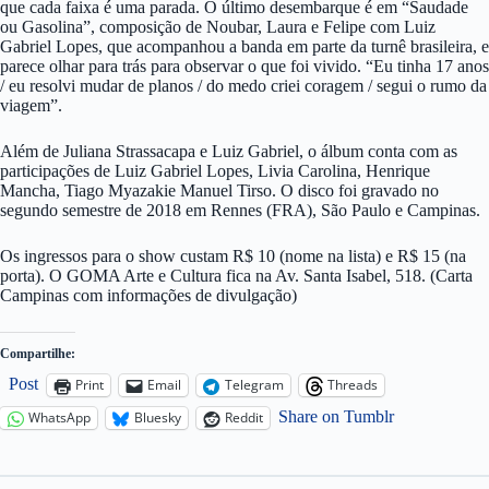
que cada faixa é uma parada. O último desembarque é em “Saudade
ou Gasolina”, composição de Noubar, Laura e Felipe com Luiz
Gabriel Lopes, que acompanhou a banda em parte da turnê brasileira, e
parece olhar para trás para observar o que foi vivido. “Eu tinha 17 anos
/ eu resolvi mudar de planos / do medo criei coragem / segui o rumo da
viagem”.
Além de Juliana Strassacapa e Luiz Gabriel, o álbum conta com as
participações de Luiz Gabriel Lopes, Livia Carolina, Henrique
Mancha, Tiago Myazakie Manuel Tirso. O disco foi gravado no
segundo semestre de 2018 em Rennes (FRA), São Paulo e Campinas.
Os ingressos para o show custam R$ 10 (nome na lista) e R$ 15 (na
porta). O GOMA Arte e Cultura fica na Av. Santa Isabel, 518. (Carta
Campinas com informações de divulgação)
Compartilhe:
Post
Print
Email
Telegram
Threads
Share on Tumblr
WhatsApp
Bluesky
Reddit