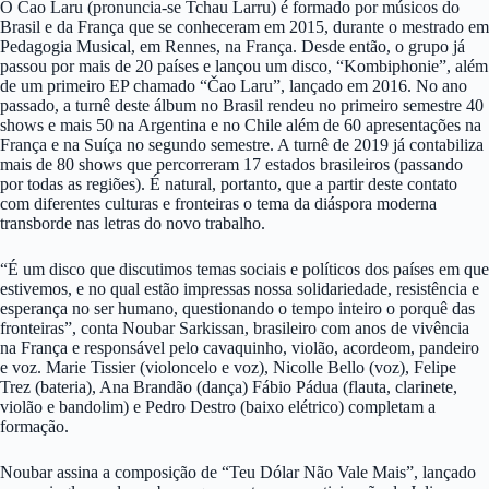
O Čao Laru (pronuncia-se Tchau Larru) é formado por músicos do
Brasil e da França que se conheceram em 2015, durante o mestrado em
Pedagogia Musical, em Rennes, na França. Desde então, o grupo já
passou por mais de 20 países e lançou um disco, “Kombiphonie”, além
de um primeiro EP chamado “Čao Laru”, lançado em 2016. No ano
passado, a turnê deste álbum no Brasil rendeu no primeiro semestre 40
shows e mais 50 na Argentina e no Chile além de 60 apresentações na
França e na Suíça no segundo semestre. A turnê de 2019 já contabiliza
mais de 80 shows que percorreram 17 estados brasileiros (passando
por todas as regiões). É natural, portanto, que a partir deste contato
com diferentes culturas e fronteiras o tema da diáspora moderna
transborde nas letras do novo trabalho.
“É um disco que discutimos temas sociais e políticos dos países em que
estivemos, e no qual estão impressas nossa solidariedade, resistência e
esperança no ser humano, questionando o tempo inteiro o porquê das
fronteiras”, conta Noubar Sarkissan, brasileiro com anos de vivência
na França e responsável pelo cavaquinho, violão, acordeom, pandeiro
e voz. Marie Tissier (violoncelo e voz), Nicolle Bello (voz), Felipe
Trez (bateria), Ana Brandão (dança) Fábio Pádua (flauta, clarinete,
violão e bandolim) e Pedro Destro (baixo elétrico) completam a
formação.
Noubar assina a composição de “Teu Dólar Não Vale Mais”, lançado