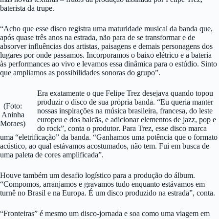
baterista da trupe.
“Acho que esse disco registra uma maturidade musical da banda que,
após quase três anos na estrada, não para de se transformar e de
absorver influências dos artistas, paisagens e demais personagens dos
lugares por onde passamos. Incorporamos o baixo elétrico e a bateria
às performances ao vivo e levamos essa dinâmica para o estúdio. Sinto
que ampliamos as possibilidades sonoras do grupo”.
Era exatamente o que Felipe Trez desejava quando topou
produzir o disco de sua própria banda. “Eu queria manter
(Foto:
nossas inspirações na música brasileira, francesa, do leste
Aninha
europeu e dos balcãs, e adicionar elementos de jazz, pop e
Moraes)
do rock”, conta o produtor. Para Trez, esse disco marca
uma “eletrificação” da banda. “Ganhamos uma potência que o formato
acústico, ao qual estávamos acostumados, não tem. Fui em busca de
uma paleta de cores amplificada”.
Houve também um desafio logístico para a produção do álbum.
“Compomos, arranjamos e gravamos tudo enquanto estávamos em
turnê no Brasil e na Europa. É um disco produzido na estrada”, conta.
“Fronteiras” é mesmo um disco-jornada e soa como uma viagem em