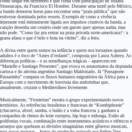
como single em dezembro e que conta com participação de Juliana
Strassacapa, da Francisco El Hombre. Durante uma turnê pelo México,
a banda demorou horas para encontrar uma “praia pública” que não
estivesse dominada pelos resorts. Exemplo de como a vivência
itinerante está intimamente ligada aos impulsos criativos da banda, a
canção desenha um cenário onde um garoto quer apenas nadar, mas
não pode. “Como faz pra entrar na praia privada norte-americana? / a
grana afana o que é belo e bota na vitrine”, diz a letra.
A divisa entre quem somos na infância e quem nos tornamos quando
adultos é o foco de “Ames d’enfants”, composta por Laura Aubrey. As
diferenças políticas – e as semelhanças trágicas – aparecem em
“Marielle e Santiago Presentes”, que evoca os assassinatos da deputada
carioca e do ativista argentino Santiago Maldonado. Já “Passaporte
Passarinho” compara os fluxos humanos migratórios da África para a
Europa com o movimento de travessia das andorinhas que,
anualmente, cruzam o Mediterrâneo livremente.
Musicalmente, “Fronteiras” mostra o grupo experimentando novos
territórios. As referências brasileiras e francesas de “Kombiphonie”
(chacareca, afoxé, samba, o baião e a valsa francesa ), ganham a
companhia de ritmos do leste europeu, hip hop e milonga. Estão ali
polifonias vocais, combinação entre instrumentos acústicos e elétricos e
arranjos que quebram as divisões imaginárias entre gêneros musicais,
mas novas texturas – frutos da produção assinada por Felipe Trez,