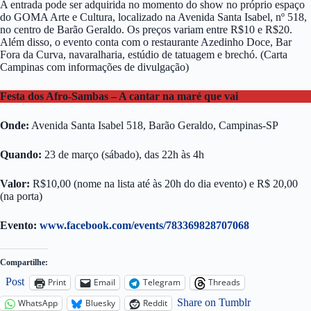
A entrada pode ser adquirida no momento do show no próprio espaço
do GOMA Arte e Cultura, localizado na Avenida Santa Isabel, nº 518,
no centro de Barão Geraldo. Os preços variam entre R$10 e R$20.
Além disso, o evento conta com o restaurante Azedinho Doce, Bar
Fora da Curva, navaralharia, estúdio de tatuagem e brechó. (Carta
Campinas com informações de divulgação)
Festa dos Afro-Sambas – A cantar na maré que vai
Onde:
Avenida Santa Isabel 518, Barão Geraldo, Campinas-SP
Quando:
23 de março (sábado), das 22h às 4h
Valor:
R$10,00 (nome na lista até às 20h do dia evento) e R$ 20,00
(na porta)
Evento:
www.facebook.com/events/783369828707068
Compartilhe:
Post
Print
Email
Telegram
Threads
Share on Tumblr
WhatsApp
Bluesky
Reddit