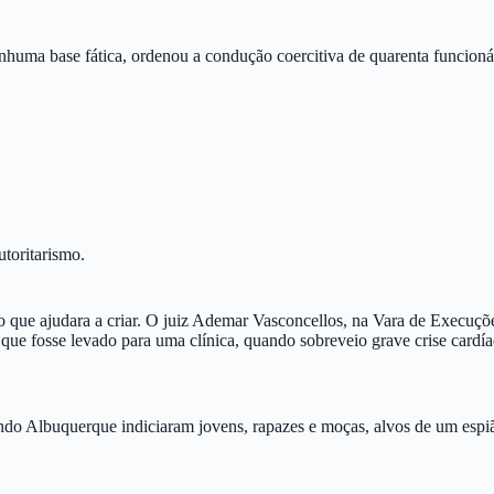
enhuma base fática, ordenou a condução coercitiva de quarenta funcio
toritarismo.
o que ajudara a criar. O juiz Ademar Vasconcellos, na Vara de Execuçõe
ue fosse levado para uma clínica, quando sobreveio grave crise cardía
ndo Albuquerque indiciaram jovens, rapazes e moças, alvos de um espiã