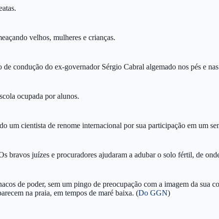
eatas.
eaçando velhos, mulheres e crianças.
co de condução do ex-governador Sérgio Cabral algemado nos pés e na
scola ocupada por alunos.
do um cientista de renome internacional por sua participação em um s
bravos juízes e procuradores ajudaram a adubar o solo fértil, de onde 
us nacos de poder, sem um pingo de preocupação com a imagem da sua c
aparecem na praia, em tempos de maré baixa. (
Do GGN
)