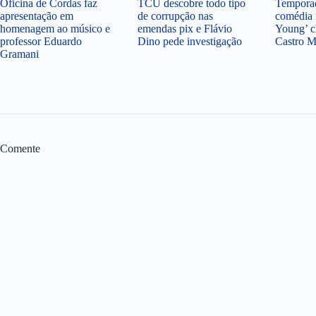
Oficina de Cordas faz
TCU descobre todo tipo
Temporad
apresentação em
de corrupção nas
comédia 
homenagem ao músico e
emendas pix e Flávio
Young’ c
professor Eduardo
Dino pede investigação
Castro 
Gramani
Comente