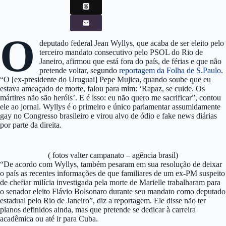
O
deputado federal Jean Wyllys, que acaba de ser eleito pelo
terceiro mandato consecutivo pelo PSOL do Rio de
Janeiro, afirmou que está fora do país, de férias e que não
pretende voltar, segundo
reportagem da Folha de S.Paulo
.
“O [ex-presidente do Uruguai] Pepe Mujica, quando soube que eu
estava ameaçado de morte, falou para mim: ‘Rapaz, se cuide. Os
mártires não são heróis’. E é isso: eu não quero me sacrificar”, contou
ele ao jornal. Wyllys é o primeiro e único parlamentar assumidamente
gay no Congresso brasileiro e virou alvo de ódio e fake news diárias
por parte da direita.
( fotos valter campanato – agência brasil)
“De acordo com Wyllys, também pesaram em sua resolução de deixar
o país as recentes informações de que familiares de um ex-PM suspeito
de chefiar milícia investigada pela morte de Marielle trabalharam para
o senador eleito Flávio Bolsonaro durante seu mandato como deputado
estadual pelo Rio de Janeiro”, diz a reportagem. Ele disse não ter
planos definidos ainda, mas que pretende se dedicar à carreira
acadêmica ou até ir para Cuba.