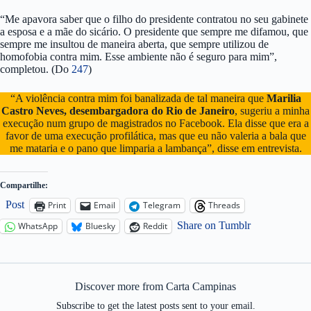
“Me apavora saber que o filho do presidente contratou no seu gabinete
a esposa e a mãe do sicário. O presidente que sempre me difamou, que
sempre me insultou de maneira aberta, que sempre utilizou de
homofobia contra mim. Esse ambiente não é seguro para mim”,
completou. (Do
247
)
“A violência contra mim foi banalizada de tal maneira que
Marilia
Castro Neves,
desembargadora do Rio de Janeiro
, sugeriu a minha
execução num grupo de magistrados no Facebook. Ela disse que era a
favor de uma execução profilática, mas que eu não valeria a bala que
me mataria e o pano que limparia a lambança”, disse em entrevista.
Compartilhe:
Post
Print
Email
Telegram
Threads
Share on Tumblr
WhatsApp
Bluesky
Reddit
Discover more from Carta Campinas
Subscribe to get the latest posts sent to your email.