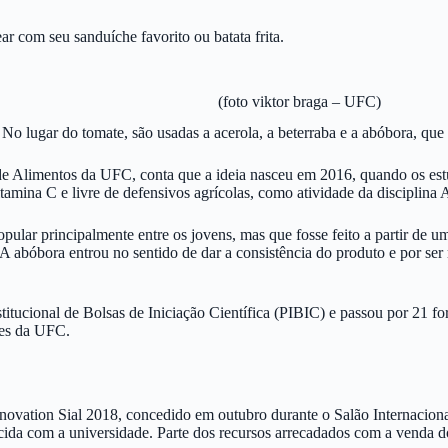
 com seu sanduíche favorito ou batata frita.
(foto viktor braga – UFC)
o lugar do tomate, são usadas a acerola, a beterraba e a abóbora, que
de Alimentos da UFC, conta que a ideia nasceu em 2016, quando os est
tamina C e livre de defensivos agrícolas, como atividade da disciplina
r principalmente entre os jovens, mas que fosse feito a partir de um f
. A abóbora entrou no sentido de dar a consistência do produto e por ser
titucional de Bolsas de Iniciação Científica (PIBIC) e passou por 21 for
tes da UFC.
novation Sial 2018, concedido em outubro durante o Salão Internacional
cida com a universidade. Parte dos recursos arrecadados com a venda do