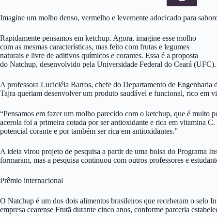
Imagine um molho denso, vermelho e levemente adocicado para saborear
Rapidamente pensamos em ketchup. Agora, imagine esse molho
com as mesmas características, mas feito com frutas e legumes
naturais e livre de aditivos químicos e corantes. Essa é a proposta
do Natchup, desenvolvido pela Universidade Federal do Ceará (UFC). N
A professora Lucicléia Barros, chefe do Departamento de Engenharia 
Tajra queriam desenvolver um produto saudável e funcional, rico em vi
“Pensamos em fazer um molho parecido com o ketchup, que é muito popula
acerola foi a primeira cotada por ser antioxidante e rica em vitamina C
potencial corante e por também ser rica em antioxidantes.”
A ideia virou projeto de pesquisa a partir de uma bolsa do Programa Ins
formaram, mas a pesquisa continuou com outros professores e estudan
Prêmio internacional
O Natchup é um dos dois alimentos brasileiros que receberam o selo In
empresa cearense Frutã durante cinco anos, conforme parceria estabele