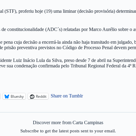
l (STF), proferiu hoje (19) uma liminar (decisão provisória) determin
as de constitucionalidade (ADC´s) relatadas por Marco Aurélio sobre o 
e pena cuja decisão a encerrá-la ainda não haja transitado em julgado,
 de prisão preventiva previstos no Código de Processo Penal devem per
residente Luiz Inácio Lula da Silva, preso desde 7 de abril na Superint
teve sua condenação confirmada pelo Tribunal Regional Federal da 4ª R
Share on Tumblr
Bluesky
Reddit
Discover more from Carta Campinas
Subscribe to get the latest posts sent to your email.