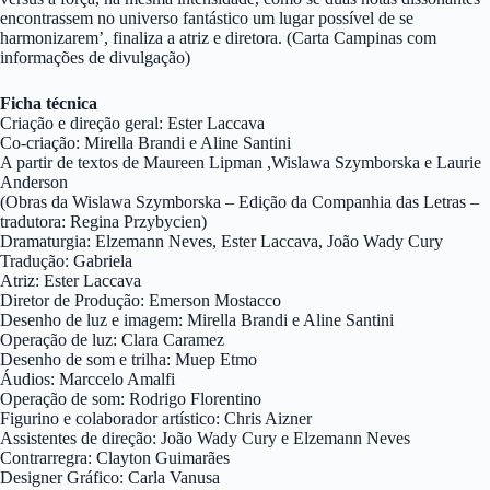
encontrassem no universo fantástico um lugar possível de se
harmonizarem’, finaliza a atriz e diretora. (Carta Campinas com
informações de divulgação)
Ficha técnica
Criação e direção geral: Ester Laccava
Co-criação: Mirella Brandi e Aline Santini
A partir de textos de Maureen Lipman ,Wislawa Szymborska e Laurie
Anderson
(Obras da Wislawa Szymborska – Edição da Companhia das Letras –
tradutora: Regina Przybycien)
Dramaturgia: Elzemann Neves, Ester Laccava, João Wady Cury
Tradução: Gabriela
Atriz: Ester Laccava
Diretor de Produção: Emerson Mostacco
Desenho de luz e imagem: Mirella Brandi e Aline Santini
Operação de luz: Clara Caramez
Desenho de som e trilha: Muep Etmo
Áudios: Marccelo Amalfi
Operação de som: Rodrigo Florentino
Figurino e colaborador artístico: Chris Aizner
Assistentes de direção: João Wady Cury e Elzemann Neves
Contrarregra: Clayton Guimarães
Designer Gráfico: Carla Vanusa