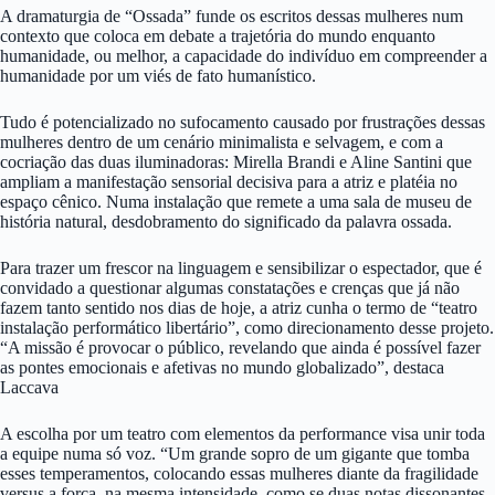
A dramaturgia de “Ossada” funde os escritos dessas mulheres num
contexto que coloca em debate a trajetória do mundo enquanto
humanidade, ou melhor, a capacidade do indivíduo em compreender a
humanidade por um viés de fato humanístico.
Tudo é potencializado no sufocamento causado por frustrações dessas
mulheres dentro de um cenário minimalista e selvagem, e com a
cocriação das duas iluminadoras: Mirella Brandi e Aline Santini que
ampliam a manifestação sensorial decisiva para a atriz e platéia no
espaço cênico. Numa instalação que remete a uma sala de museu de
história natural, desdobramento do significado da palavra ossada.
Para trazer um frescor na linguagem e sensibilizar o espectador, que é
convidado a questionar algumas constatações e crenças que já não
fazem tanto sentido nos dias de hoje, a atriz cunha o termo de “teatro
instalação performático libertário”, como direcionamento desse projeto.
“A missão é provocar o público, revelando que ainda é possível fazer
as pontes emocionais e afetivas no mundo globalizado”, destaca
Laccava
A escolha por um teatro com elementos da performance visa unir toda
a equipe numa só voz. “Um grande sopro de um gigante que tomba
esses temperamentos, colocando essas mulheres diante da fragilidade
versus a força, na mesma intensidade, como se duas notas dissonantes