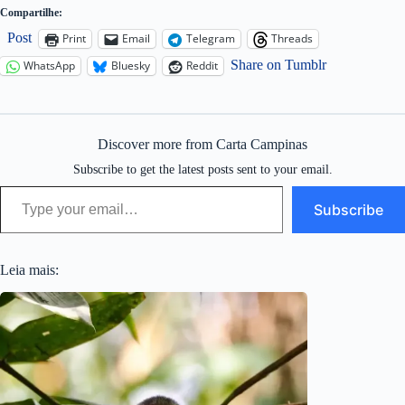
Compartilhe:
Post
Print
Email
Telegram
Threads
Share on Tumblr
WhatsApp
Bluesky
Reddit
Discover more from Carta Campinas
Subscribe to get the latest posts sent to your email.
Type your email…
Subscribe
Leia mais: