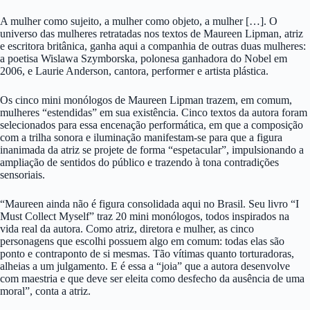
A mulher como sujeito, a mulher como objeto, a mulher […]. O
universo das mulheres retratadas nos textos de Maureen Lipman, atriz
e escritora britânica, ganha aqui a companhia de outras duas mulheres:
a poetisa Wislawa Szymborska, polonesa ganhadora do Nobel em
2006, e Laurie Anderson, cantora, performer e artista plástica.
Os cinco mini monólogos de Maureen Lipman trazem, em comum,
mulheres “estendidas” em sua existência. Cinco textos da autora foram
selecionados para essa encenação performática, em que a composição
com a trilha sonora e iluminação manifestam-se para que a figura
inanimada da atriz se projete de forma “espetacular”, impulsionando a
ampliação de sentidos do público e trazendo à tona contradições
sensoriais.
“Maureen ainda não é figura consolidada aqui no Brasil. Seu livro “I
Must Collect Myself” traz 20 mini monólogos, todos inspirados na
vida real da autora. Como atriz, diretora e mulher, as cinco
personagens que escolhi possuem algo em comum: todas elas são
ponto e contraponto de si mesmas. Tão vítimas quanto torturadoras,
alheias a um julgamento. E é essa a “joia” que a autora desenvolve
com maestria e que deve ser eleita como desfecho da ausência de uma
moral”, conta a atriz.