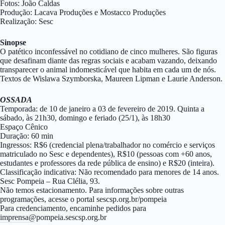
Fotos: João Caldas
Produção: Lacava Produções e Mostacco Produções
Realização: Sesc
Sinopse
O patético inconfessável no cotidiano de cinco mulheres. São figuras
que desafinam diante das regras sociais e acabam vazando, deixando
transparecer o animal indomesticável que habita em cada um de nós.
Textos de Wislawa Szymborska, Maureen Lipman e Laurie Anderson.
OSSADA
Temporada: de 10 de janeiro a 03 de fevereiro de 2019. Quinta a
sábado, às 21h30, domingo e feriado (25/1), às 18h30
Espaço Cênico
Duração: 60 min
Ingressos: R$6 (credencial plena/trabalhador no comércio e serviços
matriculado no Sesc e dependentes), R$10 (pessoas com +60 anos,
estudantes e professores da rede pública de ensino) e R$20 (inteira).
Classificação indicativa: Não recomendado para menores de 14 anos.
Sesc Pompeia – Rua Clélia, 93.
Não temos estacionamento. Para informações sobre outras
programações, acesse o portal sescsp.org.br/pompeia
Para credenciamento, encaminhe pedidos para
imprensa@pompeia.sescsp.org.br