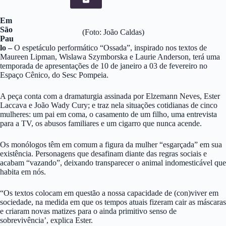
Em
São
(Foto: João Caldas)
Pau
lo –
O espetáculo performático “Ossada”, inspirado nos textos de
Maureen Lipman, Wislawa Szymborska e Laurie Anderson, terá uma
temporada de apresentações de 10 de janeiro a 03 de fevereiro no
Espaço Cênico, do Sesc Pompeia.
A peça conta com a dramaturgia assinada por Elzemann Neves, Ester
Laccava e João Wady Cury; e traz nela situações cotidianas de cinco
mulheres: um pai em coma, o casamento de um filho, uma entrevista
para a TV, os abusos familiares e um cigarro que nunca acende.
Os monólogos têm em comum a figura da mulher “esgarçada” em sua
existência. Personagens que desafinam diante das regras sociais e
acabam “vazando”, deixando transparecer o animal indomesticável que
habita em nós.
“Os textos colocam em questão a nossa capacidade de (con)viver em
sociedade, na medida em que os tempos atuais fizeram cair as máscaras
e criaram novas matizes para o ainda primitivo senso de
sobrevivência’, explica Ester.