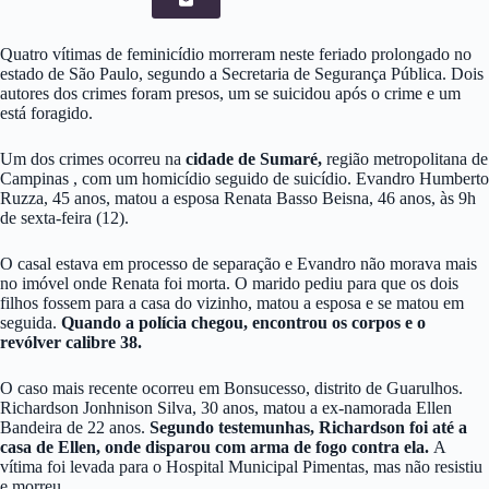
Quatro vítimas de feminicídio morreram neste feriado prolongado no
estado de São Paulo, segundo a Secretaria de Segurança Pública. Dois
autores dos crimes foram presos, um se suicidou após o crime e um
está foragido.
Um dos crimes ocorreu na
cidade de Sumaré,
região metropolitana de
Campinas , com um homicídio seguido de suicídio. Evandro Humberto
Ruzza, 45 anos, matou a esposa Renata Basso Beisna, 46 anos, às 9h
de sexta-feira (12).
O casal estava em processo de separação e Evandro não morava mais
no imóvel onde Renata foi morta. O marido pediu para que os dois
filhos fossem para a casa do vizinho, matou a esposa e se matou em
seguida.
Quando a polícia chegou, encontrou os corpos e o
revólver calibre 38.
O caso mais recente ocorreu em Bonsucesso, distrito de Guarulhos.
Richardson Jonhnison Silva, 30 anos, matou a ex-namorada Ellen
Bandeira de 22 anos.
Segundo testemunhas, Richardson foi até a
casa de Ellen, onde disparou com arma de fogo contra ela.
A
vítima foi levada para o Hospital Municipal Pimentas, mas não resistiu
e morreu.