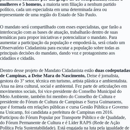
mulheres e 5 homens,
a maioria sem filiação a nenhum partido
político, cada um especialista em uma determinada área ou
representante de uma região do Estado de São Paulo.
O mandato será compartilhado com esses especialistas, que farão a
interlocução com as bases de atuação, trabalharão dentro de suas
temáticas para propor iniciativas e potencializar o mandato. Para
aumentar a participação da população e empoderá-la, será criado um
Observatório Cidadanista para escutar a população sobre todas as
principais decisões do mandato, dando voz e protagonismo aos
cidadãos e cidadãs.
Dentro desse projeto de Mandato Cidadanista estão
duas codeputadas
de Campinas, a Deise Mara do Nascimento,
Deise é jornalista,
gestora do 3° setor, técnica em turismo, artista plástica e ambientalista.
Atua na área cultural, social e ambiental. Fez parte de articulações em
movimentos sociais, foi vice-presidente do Conselho Municipal do
Meio Ambiente, também foi membro do Conselho de Cultura e
presidente do Fórum de Cultura de Campinas e Surya Guimaraens,
que é formada em relações públicas e cursa Gestão Pública e Governo
na Unicamp, foi candidata a prefeitura de Campinas em 2016.
Participou do Fórum Popular por Transporte Público e de Qualidade,
do Fórum Permanente de Cultura e é Líder RAPS (Rede de Ação
Política Pela Sustentabilidade). Está engajada na luta pela igualdade de