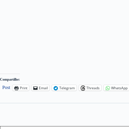
Compartilhe:
Post
Print
Email
Telegram
Threads
WhatsApp
Type your email…