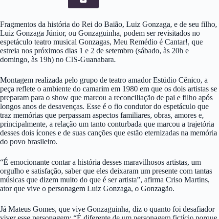
Fragmentos da história do Rei do Baião, Luiz Gonzaga, e de seu filho,
Luiz Gonzaga Júnior, ou Gonzaguinha, podem ser revisitados no
espetáculo teatro musical Gonzagas, Meu Remédio é Cantar!, que
estreia nos próximos dias 1 e 2 de setembro (sábado, às 20h e
domingo, às 19h) no CIS-Guanabara.
Montagem realizada pelo grupo de teatro amador Estúdio Cênico, a
peça reflete o ambiente do camarim em 1980 em que os dois artistas se
preparam para o show que marcou a reconciliação de pai e filho após
longos anos de desavenças. Esse é o fio condutor do espetáculo que
traz memórias que perpassam aspectos familiares, obras, amores e,
principalmente, a relação um tanto conturbada que marcou a trajetória
desses dois ícones e de suas canções que estão eternizadas na memória
do povo brasileiro.
“É emocionante contar a história desses maravilhosos artistas, um
orgulho e satisfação, saber que eles deixaram um presente com tantas
músicas que dizem muito do que é ser artista”, afirma Criso Martins,
ator que vive o personagem Luiz Gonzaga, o Gonzagão.
Já Mateus Gomes, que vive Gonzaguinha, diz o quanto foi desafiador
viver esse personagem: “É diferente de um personagem fictício porque