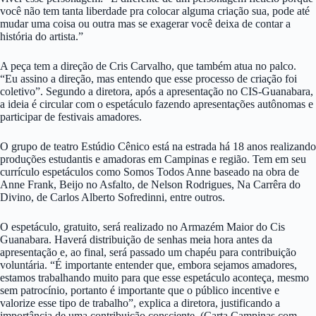
você não tem tanta liberdade pra colocar alguma criação sua, pode até
mudar uma coisa ou outra mas se exagerar você deixa de contar a
história do artista.”
A peça tem a direção de Cris Carvalho, que também atua no palco.
“Eu assino a direção, mas entendo que esse processo de criação foi
coletivo”. Segundo a diretora, após a apresentação no CIS-Guanabara,
a ideia é circular com o espetáculo fazendo apresentações autônomas e
participar de festivais amadores.
O grupo de teatro Estúdio Cênico está na estrada há 18 anos realizando
produções estudantis e amadoras em Campinas e região. Tem em seu
currículo espetáculos como Somos Todos Anne baseado na obra de
Anne Frank, Beijo no Asfalto, de Nelson Rodrigues, Na Carrêra do
Divino, de Carlos Alberto Sofredinni, entre outros.
O espetáculo, gratuito, será realizado no Armazém Maior do Cis
Guanabara. Haverá distribuição de senhas meia hora antes da
apresentação e, ao final, será passado um chapéu para contribuição
voluntária. “É importante entender que, embora sejamos amadores,
estamos trabalhando muito para que esse espetáculo aconteça, mesmo
sem patrocínio, portanto é importante que o público incentive e
valorize esse tipo de trabalho”, explica a diretora, justificando a
importância de uma contribuição consciente. (Carta Campinas com