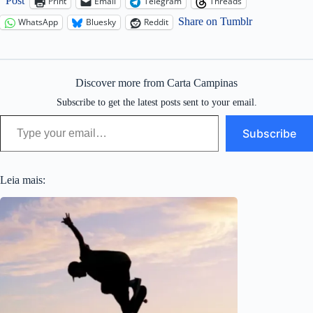
Post
Print
Email
Telegram
Threads
Share on Tumblr
WhatsApp
Bluesky
Reddit
Discover more from Carta Campinas
Subscribe to get the latest posts sent to your email.
Type your email…
Subscribe
Leia mais: