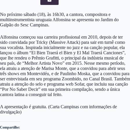
No próximo sábado (18), às 16h30, a cantora, compositora e
multiinstrumentista uruguaia Alfonsina se apresenta no Jardim do
Galpão do Sesc Campinas.
Alfonsina começou sua carreira profissional em 2010, depois de ter
sido convidada por Tricky (Massive Attack) para sair em turnê como
sua vocalista. Inspirada inicialmente no jazz e na canção popular, ela
lançou o álbum “El Bien Traerá el Bien y El Mal Traerá Canciones”,
que lhe rendeu o Prêmio Grafitti, o principal da indústria musical de
seu país, de “Melhor Artista Novo” em 2015. Nesse mesmo período,
ela atraiu a atenção de Marisa Monte, que a convidou para abrir seus
três shows em Montevidéu, e de Paulinho Moska, que a convidou para
ser entrevistada em seu programa Zoombido, no Canal Brasil. Também
atraiu a atenção do selo e programa web Sofar, que incluiu sua canção
“Por No Saber Decir” em sua primeira compilação, sendo a única
cantora latina a conseguir tal feito.
A apresentação é gratuita. (Carta Campinas com informações de
divulgação)
Compartilhe: