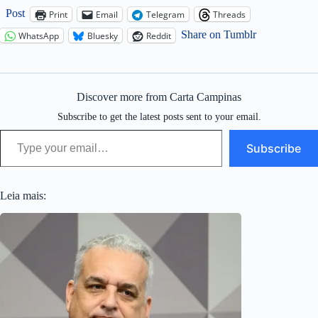
Post
Print
Email
Telegram
Threads
Share on Tumblr
WhatsApp
Bluesky
Reddit
Discover more from Carta Campinas
Subscribe to get the latest posts sent to your email.
Type your email…
Subscribe
Leia mais: