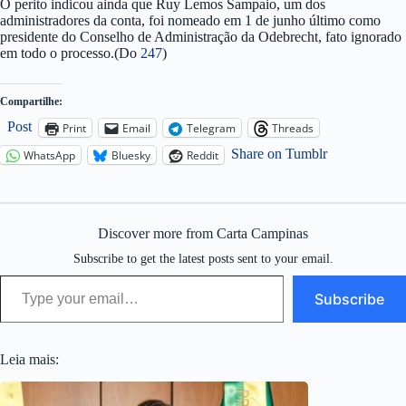
O perito indicou ainda que Ruy Lemos Sampaio, um dos
administradores da conta, foi nomeado em 1 de junho último como
presidente do Conselho de Administração da Odebrecht, fato ignorado
em todo o processo.(Do
247
)
Compartilhe:
Post
Print
Email
Telegram
Threads
Share on Tumblr
WhatsApp
Bluesky
Reddit
Discover more from Carta Campinas
Subscribe to get the latest posts sent to your email.
Type your email…
Subscribe
Leia mais: