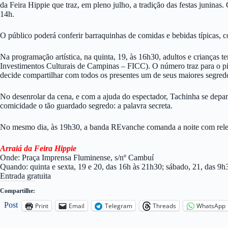
da Feira Hippie que traz, em pleno julho, a tradição das festas junina
14h.
O público poderá conferir barraquinhas de comidas e bebidas típicas, co
Na programação artística, na quinta, 19, às 16h30, adultos e crianças 
Investimentos Culturais de Campinas – FICC). O número traz para o 
decide compartilhar com todos os presentes um de seus maiores segred
No desenrolar da cena, e com a ajuda do espectador, Tachinha se depa
comicidade o tão guardado segredo: a palavra secreta.
No mesmo dia, às 19h30, a banda REvanche comanda a noite com relei
Arraiá da Feira Hippie
Onde: Praça Imprensa Fluminense, s/nº Cambuí
Quando: quinta e sexta, 19 e 20, das 16h às 21h30; sábado, 21, das 9
Entrada gratuita
Compartilhe:
Post
Print
Email
Telegram
Threads
WhatsApp