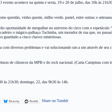
s. O evento acontece na quinta e sexta, 19 e 20 de julho, das 16h às 21
mo quentão, vinho quente, milho verde, pastel, entre outras; e artesanat
terão oportunidade de mergulhar no universo do circo com o espetáculo 
picadeiro o mágico-palhaço Tachinha, um morador de rua que, no pas
os guardado a cinco chaves misteriosas.
ra com diversos problemas e vai solucionando um a um através de seu 
turas de clássicos da MPB e do rock nacional. (Carta Campinas com i
h30 às 21h30; domingo, 22, das 9h30 às 14h.
Share on Tumblr
Bluesky
Reddit