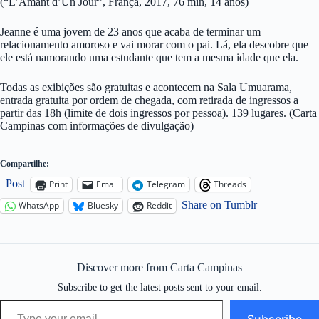
(“L’Amant d’Un Jour”, França, 2017, 76 min, 14 anos)
Jeanne é uma jovem de 23 anos que acaba de terminar um
relacionamento amoroso e vai morar com o pai. Lá, ela descobre que
ele está namorando uma estudante que tem a mesma idade que ela.
Todas as exibições são gratuitas e acontecem na Sala Umuarama,
entrada gratuita por ordem de chegada, com retirada de ingressos a
partir das 18h (limite de dois ingressos por pessoa). 139 lugares. (Carta
Campinas com informações de divulgação)
Compartilhe:
Post
Print
Email
Telegram
Threads
Share on Tumblr
WhatsApp
Bluesky
Reddit
Discover more from Carta Campinas
Subscribe to get the latest posts sent to your email.
Type your email…
Subscribe