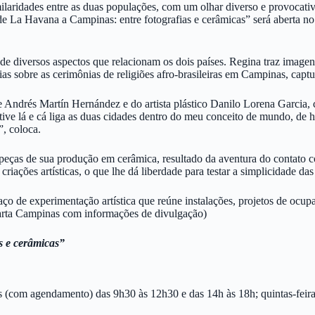
 similaridades entre as duas populações, com um olhar diverso e provoc
de La Havana a Campinas: entre fotografias e cerâmicas” será aberta n
 de diversos aspectos que relacionam os dois países. Regina traz image
ias sobre as cerimônias de religiões afro-brasileiras em Campinas, capt
te Andrés Martín Hernández e do artista plástico Danilo Lorena Garcia, 
 tive lá e cá liga as duas cidades dentro do meu conceito de mundo, de
”, coloca.
 peças de sua produção em cerâmica, resultado da aventura do contato 
ações artísticas, o que lhe dá liberdade para testar a simplicidade das 
aço de experimentação artística que reúne instalações, projetos de ocupa
Carta Campinas com informações de divulgação)
s e cerâmicas”
iras (com agendamento) das 9h30 às 12h30 e das 14h às 18h; quintas-fei