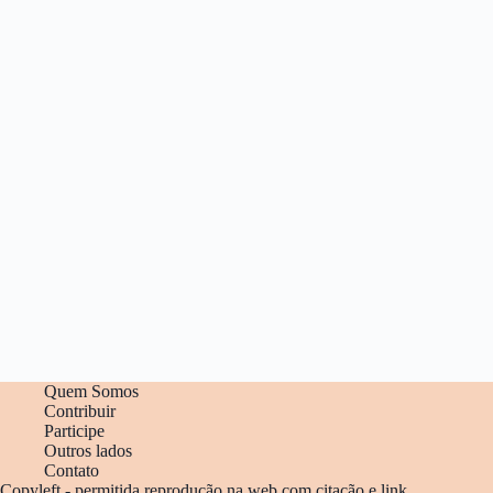
Quem Somos
Contribuir
Participe
Outros lados
Contato
Copyleft - permitida reprodução na web com citação e link.