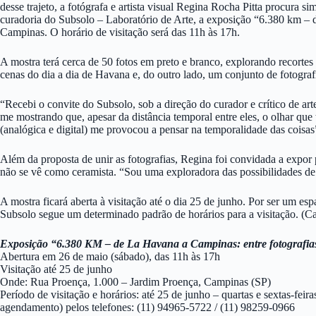
desse trajeto, a fotógrafa e artista visual Regina Rocha Pitta procura
curadoria do Subsolo – Laboratório de Arte, a exposição “6.380 km – 
Campinas. O horário de visitação será das 11h às 17h.
A mostra terá cerca de 50 fotos em preto e branco, explorando recortes
cenas do dia a dia de Havana e, do outro lado, um conjunto de fotograf
“Recebi o convite do Subsolo, sob a direção do curador e crítico de ar
me mostrando que, apesar da distância temporal entre eles, o olhar que
(analógica e digital) me provocou a pensar na temporalidade das coisas
Além da proposta de unir as fotografias, Regina foi convidada a expor
não se vê como ceramista. “Sou uma exploradora das possibilidades de cri
A mostra ficará aberta à visitação até o dia 25 de junho. Por ser um esp
Subsolo segue um determinado padrão de horários para a visitação. (
Exposição “6.380 KM – de La Havana a Campinas: entre fotografia
Abertura em 26 de maio (sábado), das 11h às 17h
Visitação até 25 de junho
Onde: Rua Proença, 1.000 – Jardim Proença, Campinas (SP)
Período de visitação e horários: até 25 de junho – quartas e sextas-fe
agendamento) pelos telefones: (11) 94965-5722 / (11) 98259-0966