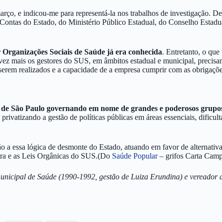
rço, e indicou-me para representá-la nos trabalhos de investigação. De
 Contas do Estado, do Ministério Público Estadual, do Conselho Estadua
or Organizações Sociais de Saúde já era conhecida
. Entretanto, o que
ez mais os gestores do SUS, em âmbitos estadual e municipal, precisam
serem realizados e a capacidade de a empresa cumprir com as obrigações
o de São Paulo governando em nome de grandes e poderosos grupo
rivatizando a gestão de políticas públicas em áreas essenciais, dificult
a essa lógica de desmonte do Estado, atuando em favor de alternativas 
eira e as Leis Orgânicas do SUS.(Do
Saúde Popular
– grifos Carta Camp
municipal de Saúde (1990-1992, gestão de Luiza Erundina) e vereador d