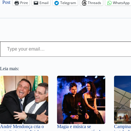
Post
Print
Email
Telegram
Threads
WhatsApp
Type your email…
Leia mais:
André Mendonça cria o
Magia e música se
Campinas