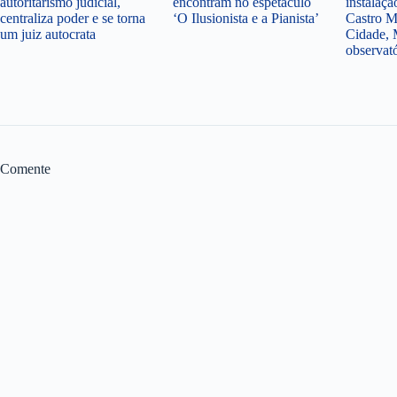
autoritarismo judicial,
encontram no espetáculo
instalaçã
centraliza poder e se torna
‘O Ilusionista e a Pianista’
Castro M
um juiz autocrata
Cidade, 
observat
Comente