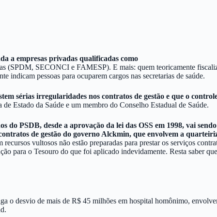
da a empresas privadas qualificadas como
as (SPDM, SECONCI e FAMESP). E mais: quem teoricamente fiscaliza s
nte indicam pessoas para ocuparem cargos nas secretarias de saúde.
em sérias irregularidades nos contratos de gestão e que o control
ia de Estado da Saúde e um membro do Conselho Estadual de Saúde.
rnos do PSDB, desde a aprovação da lei das OSS em 1998, vai sendo
 contratos de gestão do governo Alckmin, que envolvem a quarteiri
m recursos vultosos não estão preparadas para prestar os serviços contr
ução para o Tesouro do que foi aplicado indevidamente. Resta saber que
tiga o desvio de mais de R$ 45 milhões em hospital homônimo, envolven
d.