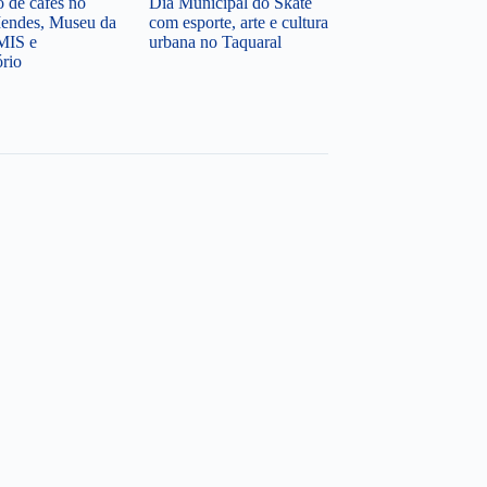
o de cafés no
Dia Municipal do Skate
endes, Museu da
com esporte, arte e cultura
MIS e
urbana no Taquaral
ório