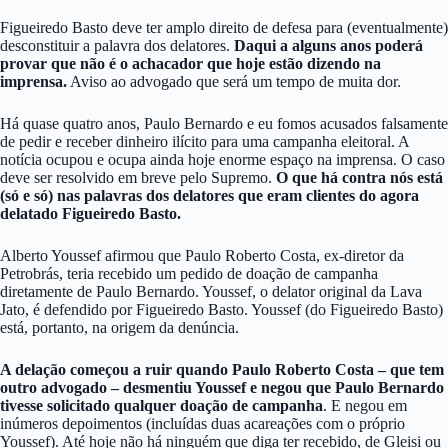
Figueiredo Basto deve ter amplo direito de defesa para (eventualmente)
desconstituir a palavra dos delatores.
Daqui a alguns anos poderá
provar que não é o achacador que hoje estão dizendo na
imprensa.
Aviso ao advogado que será um tempo de muita dor.
Há quase quatro anos, Paulo Bernardo e eu fomos acusados falsamente
de pedir e receber dinheiro ilícito para uma campanha eleitoral. A
notícia ocupou e ocupa ainda hoje enorme espaço na imprensa. O caso
deve ser resolvido em breve pelo Supremo.
O que há contra nós está
(só e só) nas palavras dos delatores que eram clientes do agora
delatado Figueiredo Basto.
Alberto Youssef afirmou que Paulo Roberto Costa, ex-diretor da
Petrobrás, teria recebido um pedido de doação de campanha
diretamente de Paulo Bernardo. Youssef, o delator original da Lava
Jato, é defendido por Figueiredo Basto. Youssef (do Figueiredo Basto)
está, portanto, na origem da denúncia.
A delação começou a ruir quando Paulo Roberto Costa – que tem
outro advogado – desmentiu Youssef e negou que Paulo Bernardo
tivesse solicitado qualquer doação de campanha
. E negou em
inúmeros depoimentos (incluídas duas acareações com o próprio
Youssef). Até hoje não há ninguém que diga ter recebido, de Gleisi ou