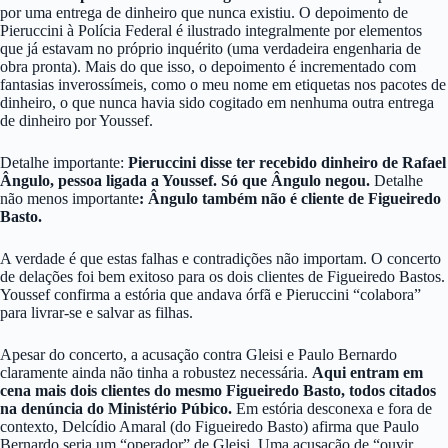
por uma entrega de dinheiro que nunca existiu. O depoimento de
Pieruccini à Polícia Federal é ilustrado integralmente por elementos
que já estavam no próprio inquérito (uma verdadeira engenharia de
obra pronta). Mais do que isso, o depoimento é incrementado com
fantasias inverossímeis, como o meu nome em etiquetas nos pacotes de
dinheiro, o que nunca havia sido cogitado em nenhuma outra entrega
de dinheiro por Youssef.
Detalhe importante:
Pieruccini disse ter recebido dinheiro de Rafael
Ângulo, pessoa ligada a Youssef. Só que Ângulo negou.
Detalhe
não menos importante
: Ângulo também não é cliente de Figueiredo
Basto.
A verdade é que estas falhas e contradições não importam. O concerto
de delações foi bem exitoso para os dois clientes de Figueiredo Bastos.
Youssef confirma a estória que andava órfã e Pieruccini “colabora”
para livrar-se e salvar as filhas.
Apesar do concerto, a acusação contra Gleisi e Paulo Bernardo
claramente ainda não tinha a robustez necessária.
Aqui entram em
cena mais dois clientes do mesmo Figueiredo Basto, todos citados
na denúncia do Ministério Púbico.
Em estória desconexa e fora de
contexto, Delcídio Amaral (do Figueiredo Basto) afirma que Paulo
Bernardo seria um “operador” de Gleisi. Uma acusação de “ouvir