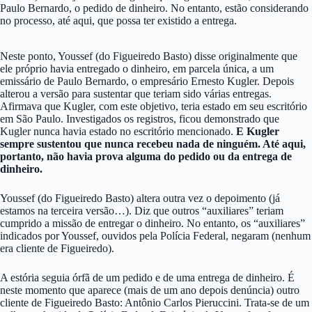
Paulo Bernardo, o pedido de dinheiro. No entanto, estão considerando
no processo, até aqui, que possa ter existido a entrega.
Neste ponto, Youssef (do Figueiredo Basto) disse originalmente que
ele próprio havia entregado o dinheiro, em parcela única, a um
emissário de Paulo Bernardo, o empresário Ernesto Kugler. Depois
alterou a versão para sustentar que teriam sido várias entregas.
Afirmava que Kugler, com este objetivo, teria estado em seu escritório
em São Paulo. Investigados os registros, ficou demonstrado que
Kugler nunca havia estado no escritório mencionado.
E Kugler
sempre sustentou que nunca recebeu nada de ninguém. Até aqui,
portanto, não havia prova alguma do pedido ou da entrega de
dinheiro.
Youssef (do Figueiredo Basto) altera outra vez o depoimento (já
estamos na terceira versão…). Diz que outros “auxiliares” teriam
cumprido a missão de entregar o dinheiro. No entanto, os “auxiliares”
indicados por Youssef, ouvidos pela Polícia Federal, negaram (nenhum
era cliente de Figueiredo).
A estória seguia órfã de um pedido e de uma entrega de dinheiro. É
neste momento que aparece (mais de um ano depois denúncia) outro
cliente de Figueiredo Basto: Antônio Carlos Pieruccini. Trata-se de um