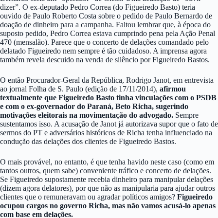
dizer”. O ex-deputado Pedro Correa (do Figueiredo Basto) teria
ouvido de Paulo Roberto Costa sobre o pedido de Paulo Bernardo de
doação de dinheiro para a campanha. Faltou lembrar que, à época do
suposto pedido, Pedro Correa estava cumprindo pena pela Ação Penal
470 (mensalão). Parece que o concerto de delações comandado pelo
delatado Figueiredo nem sempre é tão cuidadoso. A imprensa agora
também revela descuido na venda de silêncio por Figueiredo Bastos.
O então Procurador-Geral da República, Rodrigo Janot, em entrevista
ao jornal Folha de S. Paulo (edição de 17/11/2014),
afirmou
textualmente que Figueiredo Basto tinha vinculações com o PSDB
e com o ex-governador do Paraná, Beto Richa, sugerindo
motivações eleitorais na movimentação do advogado.
Sempre
sustentamos isso. A acusação de Janot já autorizava supor que o fato de
sermos do PT e adversários históricos de Richa tenha influenciado na
condução das delações dos clientes de Figueiredo Bastos.
O mais provável, no entanto, é que tenha havido neste caso (como em
tantos outros, quem sabe) conveniente tráfico e concerto de delações.
Se Figueiredo supostamente recebia dinheiro para manipular delações
(dizem agora delatores), por que não as manipularia para ajudar outros
clientes que o remuneravam ou agradar políticos amigos?
Figueiredo
ocupou cargos no governo Richa, mas não vamos acusá-lo apenas
com base em delações.