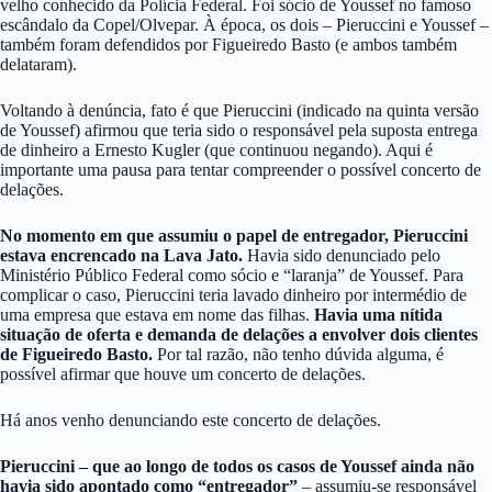
velho conhecido da Polícia Federal. Foi sócio de Youssef no famoso
escândalo da Copel/Olvepar. À época, os dois – Pieruccini e Youssef –
também foram defendidos por Figueiredo Basto (e ambos também
delataram).
Voltando à denúncia, fato é que Pieruccini (indicado na quinta versão
de Youssef) afirmou que teria sido o responsável pela suposta entrega
de dinheiro a Ernesto Kugler (que continuou negando). Aqui é
importante uma pausa para tentar compreender o possível concerto de
delações.
No momento em que assumiu o papel de entregador, Pieruccini
estava encrencado na Lava Jato.
Havia sido denunciado pelo
Ministério Público Federal como sócio e “laranja” de Youssef. Para
complicar o caso, Pieruccini teria lavado dinheiro por intermédio de
uma empresa que estava em nome das filhas.
Havia uma nítida
situação de oferta e demanda de delações a envolver dois clientes
de Figueiredo Basto.
Por tal razão, não tenho dúvida alguma, é
possível afirmar que houve um concerto de delações.
Há anos venho denunciando este concerto de delações.
Pieruccini – que ao longo de todos os casos de Youssef ainda não
havia sido apontado como “entregador”
– assumiu-se responsável