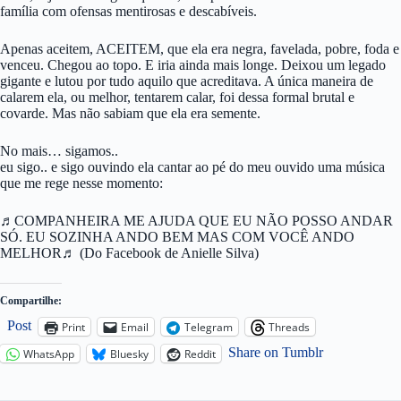
família com ofensas mentirosas e descabíveis.
Apenas aceitem, ACEITEM, que ela era negra, favelada, pobre, foda e
venceu. Chegou ao topo. E iria ainda mais longe. Deixou um legado
gigante e lutou por tudo aquilo que acreditava. A única maneira de
calarem ela, ou melhor, tentarem calar, foi dessa formal brutal e
covarde. Mas não sabiam que ela era semente.
No mais… sigamos..
eu sigo.. e sigo ouvindo ela cantar ao pé do meu ouvido uma música
que me rege nesse momento:
♬COMPANHEIRA ME AJUDA QUE EU NÃO POSSO ANDAR
SÓ. EU SOZINHA ANDO BEM MAS COM VOCÊ ANDO
MELHOR♬ (Do Facebook de Anielle Silva)
Compartilhe:
Post
Print
Email
Telegram
Threads
Share on Tumblr
WhatsApp
Bluesky
Reddit