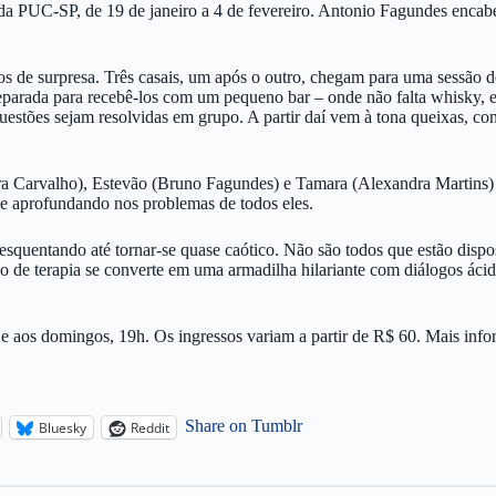
da PUC-SP, de 19 de janeiro a 4 de fevereiro. Antonio Fagundes encab
 de surpresa. Três casais, um após o outro, chegam para uma sessão d
 preparada para recebê-los com um pequeno bar – onde não falta whisk
estões sejam resolvidas em grupo. A partir daí vem à tona queixas, con
ara Carvalho), Estevão (Bruno Fagundes) e Tamara (Alexandra Martins)
 se aprofundando nos problemas de todos eles.
squentando até tornar-se quase caótico. Não são todos que estão dispost
são de terapia se converte em uma armadilha hilariante com diálogos áci
 e aos domingos, 19h. Os ingressos variam a partir de R$ 60. Mais inf
Share on Tumblr
Bluesky
Reddit