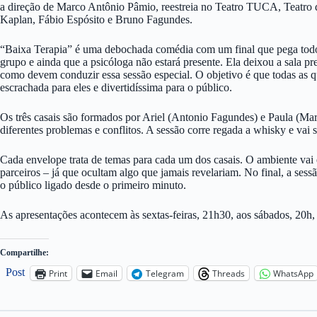
a direção de Marco Antônio Pâmio, reestreia no Teatro TUCA, Teatro 
Kaplan, Fábio Espósito e Bruno Fagundes.
“Baixa Terapia” é uma debochada comédia com um final que pega todos
grupo e ainda que a psicóloga não estará presente. Ela deixou a sala
como devem conduzir essa sessão especial. O objetivo é que todas as qu
escrachada para eles e divertidíssima para o público.
Os três casais são formados por Ariel (Antonio Fagundes) e Paula (M
diferentes problemas e conflitos. A sessão corre regada a whisky e vai
Cada envelope trata de temas para cada um dos casais. O ambiente vai e
parceiros – já que ocultam algo que jamais revelariam. No final, a ses
o público ligado desde o primeiro minuto.
As apresentações acontecem às sextas-feiras, 21h30, aos sábados, 20h,
Compartilhe:
Post
Print
Email
Telegram
Threads
WhatsApp