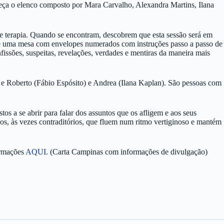
eça o elenco composto por Mara Carvalho, Alexandra Martins, Ilana
e terapia. Quando se encontram, descobrem que esta sessão será em
y, e uma mesa com envelopes numerados com instruções passo a passo de
fissões, suspeitas, revelações, verdades e mentiras da maneira mais
 e Roberto (Fábio Espósito) e Andrea (Ilana Kaplan). São pessoas com
os a se abrir para falar dos assuntos que os afligem e aos seus
dos, às vezes contraditórios, que fluem num ritmo vertiginoso e mantém
ormações
AQUI.
(Carta Campinas com informações de divulgação)