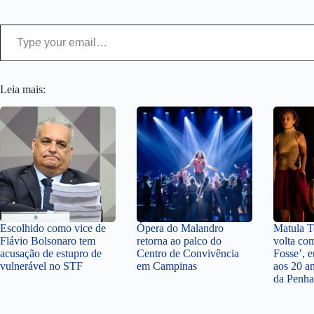
Type your email…
Leia mais:
Escolhido como vice de
Ópera do Malandro
Matula Te
Flávio Bolsonaro tem
retorna ao palco do
volta co
acusação de estupro de
Centro de Convivência
Fosse’,
vulnerável no STF
em Campinas
aos 20 a
da Penha