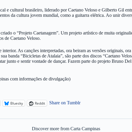
l e cultural brasileiro, liderado por Caetano Veloso e Gilberto Gil en
os da cultura jovem mundial, como a guitarra elétrica. Ao unir diver
i criado o “Projeto Caetanagem”. Um projeto artístico de muita origin
icos de Caetano Veloso.
 e interior. As canções interpretadas, ora beiram as versões originais, o
sua banda “Bicicletas de Atalaia”, são parte dos discos “Caetano Velo
tar junto e sentir vontade de dançar. Fazem parte do projeto Bruno Del
mpinas com informações de divulgação)
Share on Tumblr
Bluesky
Reddit
Discover more from Carta Campinas