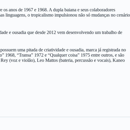
tre os anos de 1967 e 1968. A dupla baiana e seus colaboradores
sas linguagens, o tropicalismo impulsionou não só mudanças no cenário
alidade e ousadia que desde 2012 vem desenvolvendo um trabalho de
ra possuem uma pitada de criatividade e ousadia, marca já registrada no
so” 1968, “Transa” 1972 e “Qualquer coisa” 1975 entre outros, e são
 Rey (voz e violão), Leo Mattos (bateria, percussão e vocais), Kaneo