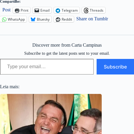
Compartilhe:
Post
Print
Email
Telegram
Threads
Share on Tumblr
WhatsApp
Bluesky
Reddit
Discover more from Carta Campinas
Subscribe to get the latest posts sent to your email.
Type your email…
Subscribe
Leia mais: