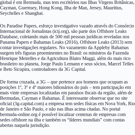
global é em Bermuda, mas tem escritórios nas Ilhas Virgens Britânicas,
Cayman, Guernsey, Hong Kong, Ilha de Man, Jersey, Mauritius,
Seychelles e Shanghai.
Os Paradise Papers, esforço investigativo vazado através do Consórcio
Internacional de Jornalistas (icij.org), são parte dos Offshore Leaks
Database, coletando mais de 500 mil pessoas jurídicas reveladas nos
Panama Papers e Bahamas Leaks (2016), Offshore Leaks (2013) sem
contar investigações regulares. No vazamento da Appleby Bahamas
surgem três figuras proeminentes no Brasil: os ministros da Fazenda
Henrique Meirelles e da Agricultura Blairo Maggi, além do mais rico
brasileiro no planeta, Jorge Paulo Lemann e seus sócios, Marcel Telles
e Beto Sicupira, controladores da 3G Capital.
De forma cruzada, a 3G – que pertence aos homens que ocupam as
posições 1º, 3º e 4º maiores bilionários do país – tem participação em
mais vinte empresas localizadas em paraísos fiscais da região, além de
Bermudas, Cayman e Bahamas. É interessante observar que no site
oficial (3g-capital.com) a empresa tem sedes físicas em Nova York, Rio
de Janeiro e São Paulo, e não nas ilhas acima citadas. No portal
bermuda-online.org é possível localizar centenas de empresas com
sedes offshore na ilha e também os “líderes mundiais” com contas
abertas naquela jurisdição.