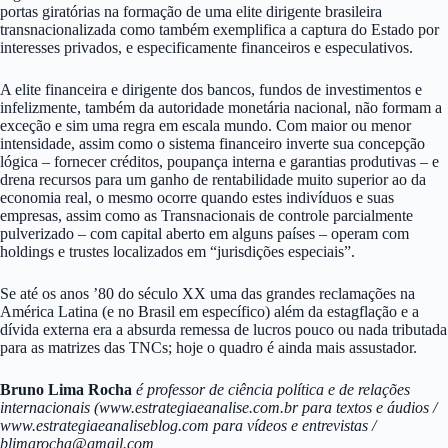
portas giratórias na formação de uma elite dirigente brasileira
transnacionalizada como também exemplifica a captura do Estado por
interesses privados, e especificamente financeiros e especulativos.
A elite financeira e dirigente dos bancos, fundos de investimentos e
infelizmente, também da autoridade monetária nacional, não formam a
exceção e sim uma regra em escala mundo. Com maior ou menor
intensidade, assim como o sistema financeiro inverte sua concepção
lógica – fornecer créditos, poupança interna e garantias produtivas – e
drena recursos para um ganho de rentabilidade muito superior ao da
economia real, o mesmo ocorre quando estes indivíduos e suas
empresas, assim como as Transnacionais de controle parcialmente
pulverizado – com capital aberto em alguns países – operam com
holdings e trustes localizados em “jurisdições especiais”.
Se até os anos ’80 do século XX uma das grandes reclamações na
América Latina (e no Brasil em específico) além da estagflação e a
dívida externa era a absurda remessa de lucros pouco ou nada tributada
para as matrizes das TNCs; hoje o quadro é ainda mais assustador.
Bruno Lima Rocha
é professor de ciência política e de relações
internacionais (www.estrategiaeanalise.com.br para textos e áudios /
www.estrategiaeanaliseblog.com para vídeos e entrevistas /
blimarocha@gmail.com