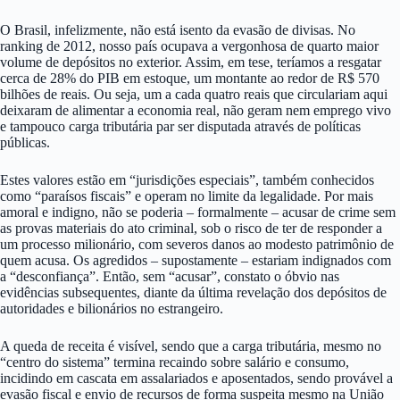
O Brasil, infelizmente, não está isento da evasão de divisas. No
ranking de 2012, nosso país ocupava a vergonhosa de quarto maior
volume de depósitos no exterior. Assim, em tese, teríamos a resgatar
cerca de 28% do PIB em estoque, um montante ao redor de R$ 570
bilhões de reais. Ou seja, um a cada quatro reais que circulariam aqui
deixaram de alimentar a economia real, não geram nem emprego vivo
e tampouco carga tributária par ser disputada através de políticas
públicas.
Estes valores estão em “jurisdições especiais”, também conhecidos
como “paraísos fiscais” e operam no limite da legalidade. Por mais
amoral e indigno, não se poderia – formalmente – acusar de crime sem
as provas materiais do ato criminal, sob o risco de ter de responder a
um processo milionário, com severos danos ao modesto patrimônio de
quem acusa. Os agredidos – supostamente – estariam indignados com
a “desconfiança”. Então, sem “acusar”, constato o óbvio nas
evidências subsequentes, diante da última revelação dos depósitos de
autoridades e bilionários no estrangeiro.
A queda de receita é visível, sendo que a carga tributária, mesmo no
“centro do sistema” termina recaindo sobre salário e consumo,
incidindo em cascata em assalariados e aposentados, sendo provável a
evasão fiscal e envio de recursos de forma suspeita mesmo na União