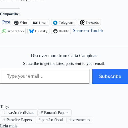
Compartilhe:
Post
Print
Email
Telegram
Threads
Share on Tumblr
WhatsApp
Bluesky
Reddit
Discover more from Carta Campinas
Subscribe to get the latest posts sent to your email.
Type your email…
Subscribe
Tags
#
evasão de divisas
#
Panamá Papers
#
Paradise Papers
#
paraíso fiscal
#
vazamento
Leia mais: