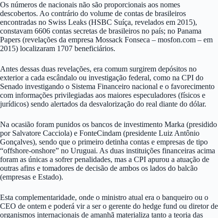
Os números de nacionais não são proporcionais aos nomes
descobertos. Ao contrário do volume de contas de brasileiros
encontradas no Swiss Leaks (HSBC Suíça, revelados em 2015),
constavam 6606 contas secretas de brasileiros no país; no Panama
Papers (revelações da empresa Mossack Fonseca – mosfon.com – em
2015) localizaram 1707 beneficiários.
Antes dessas duas revelações, era comum surgirem depósitos no
exterior a cada escândalo ou investigação federal, como na CPI do
Senado investigando o Sistema Financeiro nacional e o favorecimento
com informações privilegiadas aos maiores especuladores (físicos e
jurídicos) sendo alertados da desvalorização do real diante do dólar.
Na ocasião foram punidos os bancos de investimento Marka (presidido
por Salvatore Cacciola) e FonteCindam (presidente Luiz Antônio
Gonçalves), sendo que o primeiro detinha contas e empresas de tipo
“offshore-onshore” no Uruguai. As duas instituições financeiras acima
foram as únicas a sofrer penalidades, mas a CPI apurou a atuação de
outras afins e tomadores de decisão de ambos os lados do balcão
(empresas e Estado).
Esta complementaridade, onde o ministro atual era o banqueiro ou o
CEO de ontem e poderá vir a ser o gerente do hedge fund ou diretor de
organismos internacionais de amanhã materializa tanto a teoria das