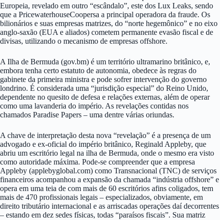
Europeia, revelado em outro “escândalo”, este dos Lux Leaks, sendo
que a PricewaterhouseCoopersa a principal operadora da fraude. Os
bilionários e suas empresas matrizes, do “norte hegemônico” e no eixo
anglo-saxão (EUA e aliados) cometem permanente evasão fiscal e de
divisas, utilizando o mecanismo de empresas offshore.
A Ilha de Bermuda (gov.bm) é um território ultramarino britânico, e,
embora tenha certo estatuto de autonomia, obedece às regras do
gabinete da primeira ministra e pode sofrer intervenção do governo
londrino. É considerada uma “jurisdição especial” do Reino Unido,
dependente no quesito de defesa e relações externas, além de operar
como uma lavanderia do império. As revelações contidas nos
chamados Paradise Papers – uma dentre várias oriundas.
A chave de interpretação desta nova “revelação” é a presença de um
advogado e ex-oficial do império britânico, Reginald Appleby, que
abriu um escritório legal na ilha de Bermuda, onde o mesmo era visto
como autoridade máxima. Pode-se compreender que a empresa
Appleby (applebyglobal.com) como Transnacional (TNC) de serviços
financeiros acompanhou a expansão da chamada “indústria offshore” e
opera em uma teia de com mais de 60 escritórios afins coligados, tem
mais de 470 profissionais legais – especializados, obviamente, em
direito tributário internacional e as arriscadas operações daí decorrentes
– estando em dez sedes físicas, todas “paraísos fiscais”. Sua matriz