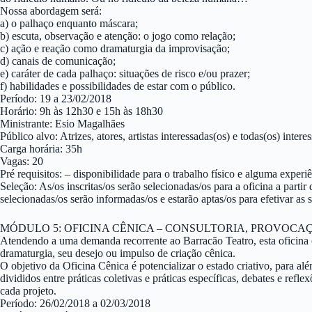
Nossa abordagem será:
a) o palhaço enquanto máscara;
b) escuta, observação e atenção: o jogo como relação;
c) ação e reação como dramaturgia da improvisação;
d) canais de comunicação;
e) caráter de cada palhaço: situações de risco e/ou prazer;
f) habilidades e possibilidades de estar com o público.
Período: 19 a 23/02/2018
Horário: 9h às 12h30 e 15h às 18h30
Ministrante: Esio Magalhães
Público alvo: Atrizes, atores, artistas interessadas(os) e todas(os) inter
Carga horária: 35h
Vagas: 20
Pré requisitos: – disponibilidade para o trabalho físico e alguma experi
Seleção: As/os inscritas/os serão selecionadas/os para a oficina a parti
selecionadas/os serão informadas/os e estarão aptas/os para efetivar as s
MÓDULO 5: OFICINA CÊNICA – CONSULTORIA, PROVOCA
Atendendo a uma demanda recorrente ao Barracão Teatro, esta oficina cr
dramaturgia, seu desejo ou impulso de criação cênica.
O objetivo da Oficina Cênica é potencializar o estado criativo, para a
divididos entre práticas coletivas e práticas específicas, debates e r
cada projeto.
Período: 26/02/2018 a 02/03/2018