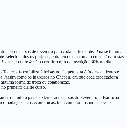
e nossos cursos de fevereiro para cada participante. Para se ter uma
e: selecionados os projetos, entraremos em contato com as/os artistas
m 3 vezes, sendo: 40% na confirmação da inscrição, 30% no dia
o Teatro, disponibiliza 2 bolsas no chapéu para Afrodescendentes e
olsa. Assim como os ingressos no Chapéu, em que cada espectador/a
ou alguma forma de troca ou colaboração.
no primeiro dia de curso.
odo o país e exterior aos Cursos de Fevereiro, o Barracão
do acomodações mais econômicas, bem como outras indicações e