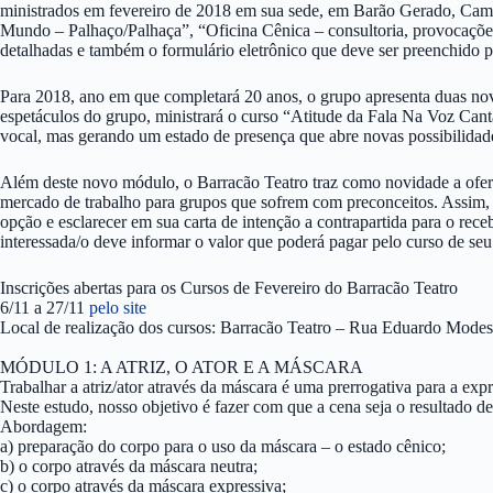
ministrados em fevereiro de 2018 em sua sede, em Barão Gerado, Cam
Mundo – Palhaço/Palhaça”, “Oficina Cênica – consultoria, provocações 
detalhadas e também o formulário eletrônico que deve ser preenchido p
Para 2018, ano em que completará 20 anos, o grupo apresenta duas novi
espetáculos do grupo, ministrará o curso “Atitude da Fala Na Voz Cantad
vocal, mas gerando um estado de presença que abre novas possibilidade
Além deste novo módulo, o Barracão Teatro traz como novidade a oferta 
mercado de trabalho para grupos que sofrem com preconceitos. Assim, o
opção e esclarecer em sua carta de intenção a contrapartida para o re
interessada/o deve informar o valor que poderá pagar pelo curso de s
Inscrições abertas para os Cursos de Fevereiro do Barracão Teatro
6/11 a 27/11
pelo site
Local de realização dos cursos: Barracão Teatro – Rua Eduardo Modest
MÓDULO 1: A ATRIZ, O ATOR E A MÁSCARA
Trabalhar a atriz/ator através da máscara é uma prerrogativa para a exp
Neste estudo, nosso objetivo é fazer com que a cena seja o resultado d
Abordagem:
a) preparação do corpo para o uso da máscara – o estado cênico;
b) o corpo através da máscara neutra;
c) o corpo através da máscara expressiva;