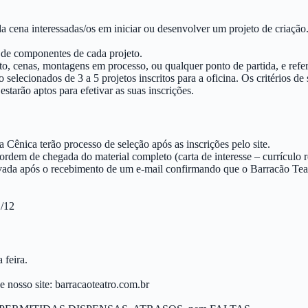
s da cena interessadas/os em iniciar ou desenvolver um projeto de criação
de componentes de cada projeto.
to, cenas, montagens em processo, ou qualquer ponto de partida, e referê
 selecionados de 3 a 5 projetos inscritos para a oficina. Os critérios d
starão aptos para efetivar as suas inscrições.
nica terão processo de seleção após as inscrições pelo site.
 ordem de chegada do material completo (carta de interesse – currículo
vada após o recebimento de um e-mail confirmando que o Barracão Teatr
/12
 feira.
e nosso site: barracaoteatro.com.br