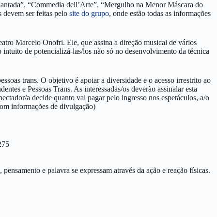
z Cantada”, “Commedia dell’Arte”, “Mergulho na Menor Máscara do
s devem ser feitas pelo
site do grupo
, onde estão todas as informações
tro Marcelo Onofri. Ele, que assina a direção musical de vários
 intuito de potencializá-las/los não só no desenvolvimento da técnica
oas trans. O objetivo é apoiar a diversidade e o acesso irrestrito ao
entes e Pessoas Trans. As interessadas/os deverão assinalar esta
ectador/a decide quanto vai pagar pelo ingresso nos espetáculos, a/o
 com informações de divulgação)
275
, pensamento e palavra se expressam através da ação e reação físicas.