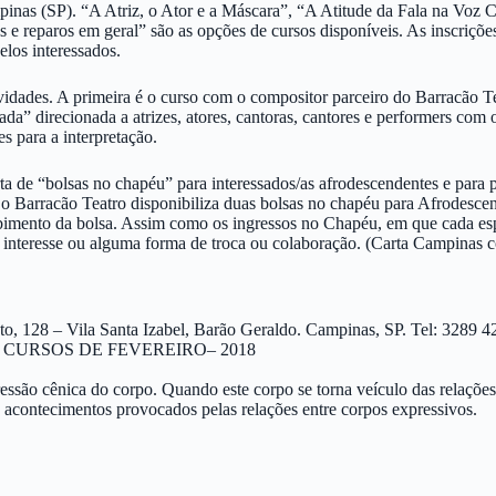
pinas (SP). “A Atriz, o Ator e a Máscara”, “A Atitude da Fala na Vo
e reparos em geral” são as opções de cursos disponíveis. As inscriçõe
elos interessados.
dades. A primeira é o curso com o compositor parceiro do Barracão Tea
a” direcionada a atrizes, atores, cantoras, cantores e performers com o
s para a interpretação.
de “bolsas no chapéu” para interessados/as afrodescendentes e para pess
 Barracão Teatro disponibiliza duas bolsas no chapéu para Afrodescend
cebimento da bolsa. Assim como os ingressos no Chapéu, em que cada esp
eu interesse ou alguma forma de troca ou colaboração. (Carta Campinas
o, 128 – Vila Santa Izabel, Barão Geraldo. Campinas, SP. Tel: 3289 4
CURSOS DE FEVEREIRO– 2018
ressão cênica do corpo. Quando este corpo se torna veículo das relações
e acontecimentos provocados pelas relações entre corpos expressivos.