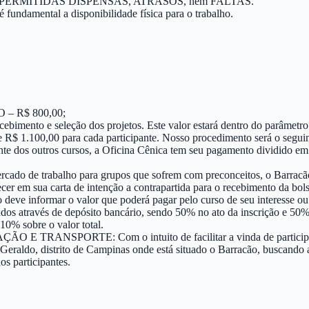
SERÃO PERMITIDAS DISPENSAS, ATRASOS, nem FALTAS.
 fundamental a disponibilidade física para o trabalho.
 R$ 800,00;
imento e seleção dos projetos. Este valor estará dentro do parâmetro d
 R$ 1.100,00 para cada participante. Nosso procedimento será o seguint
ente dos outros cursos, a Oficina Cênica tem seu pagamento dividido e
mercado de trabalho para grupos que sofrem com preconceitos, o Barracã
recer em sua carta de intenção a contrapartida para o recebimento da b
/o deve informar o valor que poderá pagar pelo curso de seu interesse 
 através de depósito bancário, sendo 50% no ato da inscrição e 50% 
0% sobre o valor total.
RTE: Com o intuito de facilitar a vinda de participantes de t
o Geraldo, distrito de Campinas onde está situado o Barracão, buscan
os participantes.