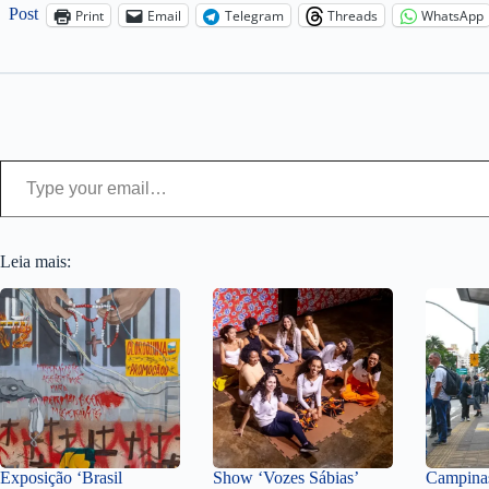
Post
Print
Email
Telegram
Threads
WhatsApp
Type your email…
Leia mais:
Exposição ‘Brasil
Show ‘Vozes Sábias’
Campinas