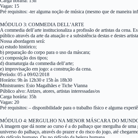
Carga horária: 15h
Vagas: 15
Pré requisitos: -ter alguma noção de música (mesmo que de maneira in
MÓDULO 3: COMMEDIA DELL’ARTE
A commedia dell’arte institucionaliza a profissão de artistas da cena.
público através da arte da atuação e a subsistência destas e destes artis
Nossa abordagem será:
a) estudo histórico;
b) preparação do corpo para o uso da máscara;
c) composição dos tipos;
d) dramaturgia da commedia dell’arte;
e) improvisação em jogo: a construção da cena.
Período: 05 a 09/02/2018
Horário: 9h às 12h30 e 15h às 18h30
Ministrantes: Esio Magalhães e Tiche Vianna
Público alvo: Atrizes, atores, artistas interessadas/os
Carga horária: 35h
Vagas: 20
Pré requisitos: – disponibilidade para o trabalho físico e alguma experi
MÓDULO 4: MERGULHO NA MENOR MÁSCARA DO MUNDO 
A imagem que dá nome ao curso é a do palhaço que mergulha de uma gra
universo do palhaço, através do prazer e do risco do jogo, até chegar
do ridículo humano. Ou no ridículo da beleza humana…