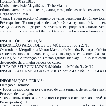
Horário: 9h30 às 18h30
Ministrantes: Esio Magalhães e Tiche Vianna
Público alvo: grupos de teatro, dança, circo, núcleos artísticos, artista
Carga horária: 35h
Vagas: Haverá seleção. O número de vagas dependerá do número total 
Pré-requisitos: Ter um projeto de criação cênica, seja uma ideia, um tex
Seleção: Artistas ou grupos inscrevem os seus projetos de criação. Serão
com os outros projetos da Oficina. Os selecionados serão informados e e
INSCRIÇÕES E SELEÇÃO
INSCRIÇÃO PARA TODOS OS MÓDULOS: 06 a 27/11
Os módulos Mergulho na Menor Máscara do Mundo: Palhaço e Oficina Cê
Os demais cursos não terão seleção e as inscrições serão concluídas na
ATENÇÃO: A inscrição no site não garante sua vaga. Ela só será efeti
de depósito da primeira parcela do curso.
LISTA DE SELECIONADOS (Módulo 4 e Módulo 5): 04/12
INSCRIÇÃO DE SELECIONADOS (Módulo 4 e Módulo 5): 04 a 11
INFORMAÇÕES GERAIS:
Duração e Horário:
• Todos os módulos terão a duração de uma semana, de segunda a sexta
Processo de inscrição:
• Disponibilizaremos a partir de 06/11 o processo de inscrição através d
Pré-requisito geral: