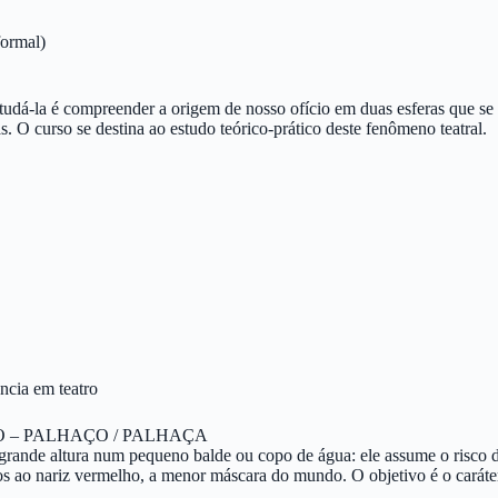
formal)
 Estudá-la é compreender a origem de nosso ofício em duas esferas que s
tas. O curso se destina ao estudo teórico-prático deste fenômeno teatral.
ência em teatro
– PALHAÇO / PALHAÇA
nde altura num pequeno balde ou copo de água: ele assume o risco do s
mos ao nariz vermelho, a menor máscara do mundo. O objetivo é o caráte