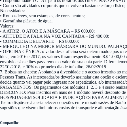
• Disponibilidade TOTAL para os horários dos cursos: NÃO 
• Como são atividades corporais que envolvem bastante esforço físico, é
Necessidades:
• Roupas leves, sem estampas, de cores neutras;
• Garrafinha plástica de água.
Valores:
• A ATRIZ, O ATOR E A MÁSCARA – R$ 600,00;
• ATITUDE DA FALA NA VOZ CANTADA – R$ 400,00;
• COMMEDIA DELL’ARTE – R$ 800,00;
• MERGULHO NA MENOR MÁSCARA DO MUNDO: PALHAÇO –
• OFICINA CÊNICA: o valor desta oficina será determinado após o receb
ideia, em 2016 e 2017, os valores foram respectivamente R$ 1.000,00 e
envolvidas/os e lhes passaremos o valor de sua cota parte. Diferentem
22/01/2018, e 30% no primeiro dia de trabalho, 26/02/2018.
7. Bolsas no chapéu: Apoiando a diversidade e o acesso irrestrito ao 
Pessoas Trans. As interessadas/os deverão assinalar esta opção e escla
decide quanto vai pagar pelo ingresso nos espetáculos, a/o interessada
PAGAMENTOS: Os pagamentos dos módulos 1, 2, 3 e 4 serão realizados
DESCONTO: Para inscritos em mais de 1 módulo haverá desconto de 1
HOSPEDAGEM SOLIDÁRIA E INDICAÇÕES PARA ALIMENTAÇÃO E TRANSPO
Teatro dispõe-se à a estabelecer conexões entre moradoras/es de Barã
sugestões que visem diminuir os custos de transporte e alimentação às/a
Compartilhe: