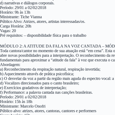
d) narrativas e diálogos corporais.
Período: 29/01 a 02/02/2018
Horário: 9h às 13h
Ministrante: Tiche Vianna
Público Alvo: Atrizes, atores, artistas interessadas/os.
Carga Horária: 20h
Vagas: 20
Pré requisitos: – disponibilidade física para o trabalho
MÓDULO 2: A ATITUDE DA FALA NA VOZ CANTADA – MÓD
Toda cantora/cantor no momento de sua atuação está “em cena”. Esta o
abre novas possibilidades para a interpretação. O reconhecimento da re
fundamentais para aproximar a “atitude da fala” à voz que executa o cant
Abordagem:
a) Reconhecimento da respiração natural, respiração invertida;
b) Aquecimento através de prática psicofísica;
c) O desvelar da voz a partir da região mais aguda do espectro vocal: a
d) Vocalizes direcionados para o canto brasileiro;
e) Exercícios gradativos de interpretação;
f) Performance: a palavra cantada nas canções brasileiras.
Período: 29/01 a 02/02/2018
Horário: 15h às 18h
Ministrante: Marcelo Onofri
Público alvo: atrizes, atores, cantoras, cantores e performers