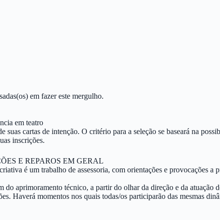
essadas(os) em fazer este mergulho.
ência em teatro
r de suas cartas de intenção. O critério para a seleção se baseará na pos
uas inscrições.
ÇÕES E REPAROS EM GERAL
iativa é um trabalho de assessoria, com orientações e provocações a pr
lém do aprimoramento técnico, a partir do olhar da direção e da atuaçã
eflexões. Haverá momentos nos quais todas/os participarão das mesmas di