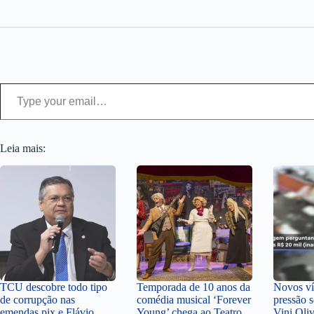
Type your email…
Leia mais:
TCU descobre todo tipo
Temporada de 10 anos da
Novos v
de corrupção nas
comédia musical ‘Forever
pressão 
emendas pix e Flávio
Young’ chega ao Teatro
Vini Oli