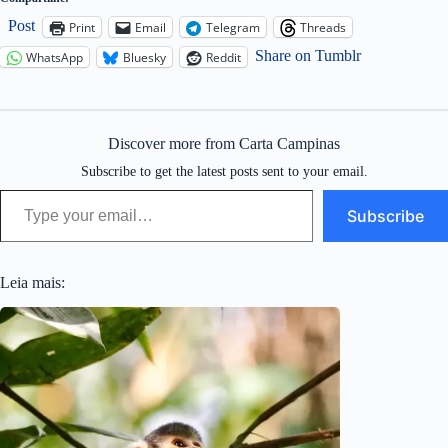
Post
Print
Email
Telegram
Threads
Share on Tumblr
WhatsApp
Bluesky
Reddit
Discover more from Carta Campinas
Subscribe to get the latest posts sent to your email.
Type your email…
Subscribe
Leia mais: