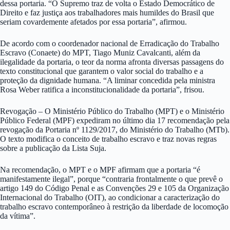
dessa portaria. “O Supremo traz de volta o Estado Democrático de
Direito e faz justiça aos trabalhadores mais humildes do Brasil que
seriam covardemente afetados por essa portaria”, afirmou.
De acordo com o coordenador nacional de Erradicação do Trabalho
Escravo (Conaete) do MPT, Tiago Muniz Cavalcanti, além da
ilegalidade da portaria, o teor da norma afronta diversas passagens do
texto constitucional que garantem o valor social do trabalho e a
proteção da dignidade humana. “A liminar concedida pela ministra
Rosa Weber ratifica a inconstitucionalidade da portaria”, frisou.
Revogação – O Ministério Público do Trabalho (MPT) e o Ministério
Público Federal (MPF) expediram no último dia 17 recomendação pela
revogação da Portaria nº 1129/2017, do Ministério do Trabalho (MTb).
O texto modifica o conceito de trabalho escravo e traz novas regras
sobre a publicação da Lista Suja.
Na recomendação, o MPT e o MPF afirmam que a portaria “é
manifestamente ilegal”, porque “contraria frontalmente o que prevê o
artigo 149 do Código Penal e as Convenções 29 e 105 da Organização
Internacional do Trabalho (OIT), ao condicionar a caracterização do
trabalho escravo contemporâneo à restrição da liberdade de locomoção
da vítima”.